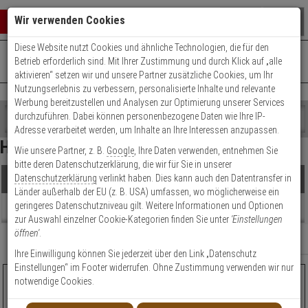
Warenkorb schließen
Suche öffnen
Warenko
Wir verwenden Cookies
Diese Website nutzt Cookies und ähnliche Technologien, die für den
+49 (0)821 899 493-0
Mo. - Do.: 8:00 - 16:30 | Fr.: 8:00 - 14:00 Uhr
0 ARTIKEL IM WARENKORB
Betrieb erforderlich sind. Mit Ihrer Zustimmung und durch Klick auf „alle
Kontaktservice nutzen
aktivieren“ setzen wir und unsere Partner zusätzliche Cookies, um Ihr
Ihr Warenkorb ist momentan leer.
Ergebnisse (
1
)
Nutzungserlebnis zu verbessern, personalisierte Inhalte und relevante
Fertig
Werbung bereitzustellen und Analysen zur Optimierung unserer Services
Shop
durchzuführen. Dabei können personenbezogene Daten wie Ihre IP-
durchsuchen
Adresse verarbeitet werden, um Inhalte an Ihre Interessen anzupassen.
Preis Filter (
1
)
Bitte
Es
Hoppe Dallas
Wie unsere Partner, z. B.
Google
, Ihre Daten verwenden, entnehmen Sie
geben
wurde
bitte deren Datenschutzerklärung, die wir für Sie in unserer
Sie
noch
Datenschutzerklärung
verlinkt haben. Dies kann auch den Datentransfer in
Produkte
mindestens
Kategorien
€
€
Länder außerhalb der EU (z. B. USA) umfassen, wo möglicherweise ein
3
Suche
geringeres Datenschutzniveau gilt. Weitere Informationen und Optionen
Zeichen
gestartet
Beratung
Einsatzbereich
zur Auswahl einzelner Cookie-Kategorien finden Sie unter
'Einstellungen
ein,
öffnen'
.
um
Farbe
Relevanz
Filter anzeigen
die
Ihre Einwilligung können Sie jederzeit über den Link „Datenschutz
Suche
Einstellungen“ im Footer widerrufen. Ohne Zustimmung verwenden wir nur
zu
Dallas E1643Z/52KV/52KVS Türgriff-Garnitur PZ
notwendige Cookies.
starten.
Top
1
TOP
Bewertung