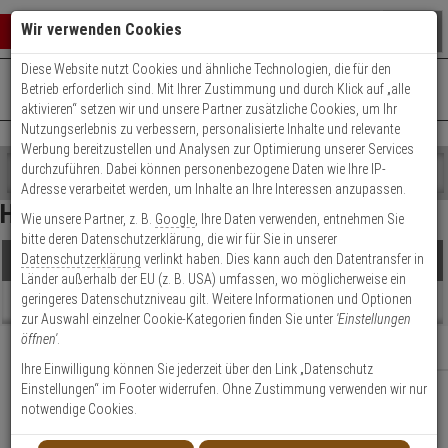
Warenkorb schließen
Suche öffnen
Warenko
Wir verwenden Cookies
Diese Website nutzt Cookies und ähnliche Technologien, die für den
+49 (0)821 899 493-0
Mo. - Do.: 8:00 - 16:30 | Fr.: 8:00 - 14:00 Uhr
0 ARTIKEL IM WARENKORB
Betrieb erforderlich sind. Mit Ihrer Zustimmung und durch Klick auf „alle
Kontaktservice nutzen
aktivieren“ setzen wir und unsere Partner zusätzliche Cookies, um Ihr
Ihr Warenkorb ist momentan leer.
Ergebnisse (
0
)
Nutzungserlebnis zu verbessern, personalisierte Inhalte und relevante
Fertig
Werbung bereitzustellen und Analysen zur Optimierung unserer Services
Shop
durchzuführen. Dabei können personenbezogene Daten wie Ihre IP-
durchsuchen
Adresse verarbeitet werden, um Inhalte an Ihre Interessen anzupassen.
Die ausgewählten Filter führen zu keinem
Bitte
Es
Hoppe Atlanta
Ergebnis
Wie unsere Partner, z. B.
Google
, Ihre Daten verwenden, entnehmen Sie
geben
wurde
bitte deren Datenschutzerklärung, die wir für Sie in unserer
Sie
noch
Datenschutzerklärung
verlinkt haben. Dies kann auch den Datentransfer in
Produkte
mindestens
Kategorien
Länder außerhalb der EU (z. B. USA) umfassen, wo möglicherweise ein
3
Suche
geringeres Datenschutzniveau gilt. Weitere Informationen und Optionen
Zeichen
gestartet
Beratung
zur Auswahl einzelner Cookie-Kategorien finden Sie unter
'Einstellungen
ein,
öffnen'
.
um
Relevanz
Filter anzeigen
die
Ihre Einwilligung können Sie jederzeit über den Link „Datenschutz
Suche
Einstellungen“ im Footer widerrufen. Ohne Zustimmung verwenden wir nur
zu
notwendige Cookies.
Es wurden keine Artikel gefunden
starten.