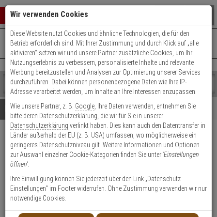
Warenkorb schließen
Suche öffnen
Warenko
Wir verwenden Cookies
Diese Website nutzt Cookies und ähnliche Technologien, die für den
+49 (0)821 899 493-0
Mo. - Do.: 8:00 - 16:30 | Fr.: 8:00 - 14:00 Uhr
0 ARTIKEL IM WARENKORB
Betrieb erforderlich sind. Mit Ihrer Zustimmung und durch Klick auf „alle
Kontaktservice nutzen
aktivieren“ setzen wir und unsere Partner zusätzliche Cookies, um Ihr
Ihr Warenkorb ist momentan leer.
Ergebnisse (
)
Nutzungserlebnis zu verbessern, personalisierte Inhalte und relevante
Fertig
Werbung bereitzustellen und Analysen zur Optimierung unserer Services
Shop
durchzuführen. Dabei können personenbezogene Daten wie Ihre IP-
durchsuchen
Adresse verarbeitet werden, um Inhalte an Ihre Interessen anzupassen.
Bitte
Es
Wie unsere Partner, z. B.
Google
, Ihre Daten verwenden, entnehmen Sie
geben
wurde
Details
Beratung
bitte deren Datenschutzerklärung, die wir für Sie in unserer
Sie
noch
Datenschutzerklärung
verlinkt haben. Dies kann auch den Datentransfer in
mindestens
Kategorien
Länder außerhalb der EU (z. B. USA) umfassen, wo möglicherweise ein
3
Suche
Optex WXI-R PIR
geringeres Datenschutzniveau gilt. Weitere Informationen und Optionen
Zeichen
gestartet
Aussenbewegungsmelder
zur Auswahl einzelner Cookie-Kategorien finden Sie unter
'Einstellungen
ein,
öffnen'
.
um
die
Produktmerkmale
Ihre Einwilligung können Sie jederzeit über den Link „Datenschutz
Suche
Einstellungen“ im Footer widerrufen. Ohne Zustimmung verwenden wir nur
zu
notwendige Cookies.
starten.