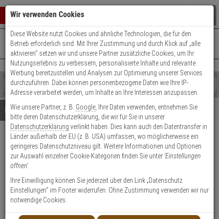
Warenkorb schließen
Suche öffnen
Warenko
Wir verwenden Cookies
Diese Website nutzt Cookies und ähnliche Technologien, die für den
+49 (0)821 899 493-0
Mo. - Do.: 8:00 - 16:30 | Fr.: 8:00 - 14:00 Uhr
0 ARTIKEL IM WARENKORB
Betrieb erforderlich sind. Mit Ihrer Zustimmung und durch Klick auf „alle
Kontaktservice nutzen
aktivieren“ setzen wir und unsere Partner zusätzliche Cookies, um Ihr
Ihr Warenkorb ist momentan leer.
Ergebnisse (
)
Nutzungserlebnis zu verbessern, personalisierte Inhalte und relevante
Fertig
Werbung bereitzustellen und Analysen zur Optimierung unserer Services
Shop
durchzuführen. Dabei können personenbezogene Daten wie Ihre IP-
durchsuchen
Adresse verarbeitet werden, um Inhalte an Ihre Interessen anzupassen.
Bitte
Es
Wie unsere Partner, z. B.
Google
, Ihre Daten verwenden, entnehmen Sie
geben
wurde
Details
Beratung
bitte deren Datenschutzerklärung, die wir für Sie in unserer
Sie
noch
Datenschutzerklärung
verlinkt haben. Dies kann auch den Datentransfer in
mindestens
Kategorien
Länder außerhalb der EU (z. B. USA) umfassen, wo möglicherweise ein
3
Suche
Raytec VAR-RC-V1
geringeres Datenschutzniveau gilt. Weitere Informationen und Optionen
Zeichen
gestartet
Fernbedienung für Raytec Vario
zur Auswahl einzelner Cookie-Kategorien finden Sie unter
'Einstellungen
ein,
öffnen'
.
um
die
Produktmerkmale
Ihre Einwilligung können Sie jederzeit über den Link „Datenschutz
Suche
Einstellungen“ im Footer widerrufen. Ohne Zustimmung verwenden wir nur
zu
notwendige Cookies.
starten.
Datenblatt drucken