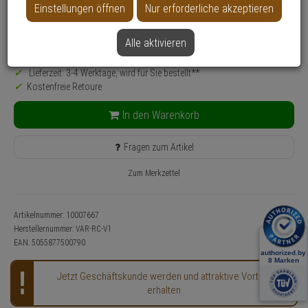
Einstellungen öffnen
Nur erforderliche akzeptieren
Produktinformationen
34,
15
€
Alle aktivieren
inkl. MwSt.
zzgl. Versandkosten
Lieferzeit: 3-4 Werktage, wird für Sie bestellt**
Kostenfreie Retoure
In den Warenkorb
Fragen zum Artikel
Zum Merkzettel
Artikelnummer: 10007667
Herstellernummer:
VAR-RC-V1
EAN:
5055877500790
Jetzt Geschäftskunde werden und attraktive Vorteile
erhalten.