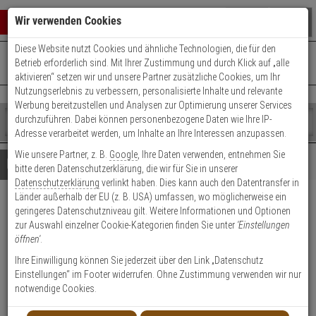
Warenkorb schließen
Suche öffnen
Warenko
Wir verwenden Cookies
Diese Website nutzt Cookies und ähnliche Technologien, die für den
+49 (0)821 899 493-0
Mo. - Do.: 8:00 - 16:30 | Fr.: 8:00 - 14:00 Uhr
0 ARTIKEL IM WARENKORB
Betrieb erforderlich sind. Mit Ihrer Zustimmung und durch Klick auf „alle
Kontaktservice nutzen
aktivieren“ setzen wir und unsere Partner zusätzliche Cookies, um Ihr
Ihr Warenkorb ist momentan leer.
Ergebnisse (
)
Nutzungserlebnis zu verbessern, personalisierte Inhalte und relevante
Fertig
Werbung bereitzustellen und Analysen zur Optimierung unserer Services
Shop
durchzuführen. Dabei können personenbezogene Daten wie Ihre IP-
durchsuchen
Adresse verarbeitet werden, um Inhalte an Ihre Interessen anzupassen.
Bitte
Es
Wie unsere Partner, z. B.
Google
, Ihre Daten verwenden, entnehmen Sie
geben
wurde
Details
Beratung
bitte deren Datenschutzerklärung, die wir für Sie in unserer
Sie
noch
Datenschutzerklärung
verlinkt haben. Dies kann auch den Datentransfer in
mindestens
Kategorien
Länder außerhalb der EU (z. B. USA) umfassen, wo möglicherweise ein
3
Suche
Safepost 65 TIAMAT
geringeres Datenschutzniveau gilt. Weitere Informationen und Optionen
Zeichen
gestartet
zur Auswahl einzelner Cookie-Kategorien finden Sie unter
'Einstellungen
ein,
Paketkasten schw/weiß + 8 Schl.
öffnen'
.
um
die
Ihre Einwilligung können Sie jederzeit über den Link „Datenschutz
1
Suche
Einstellungen“ im Footer widerrufen. Ohne Zustimmung verwenden wir nur
zu
notwendige Cookies.
starten.
Produktmerkmale