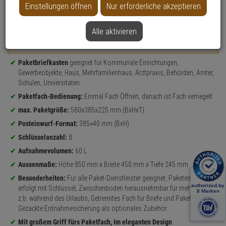
Einstellungen öffnen
Nur erforderliche akzeptieren
Datenblatt drucken
Alle aktivieren
Weitere Varianten...
Produktinformationen
Paketbriefkasten
geeignet für Kommunale Einrichtungen,
Gewerbeobjekte, Haus, Mehrfamilienhaus, Arztpraxis, Behörden, Ämter,
Schulen, Universitäten
Paketfach-Bedienung:
Einmal Fach Öffnen, danach ist Fach verriegelt
max. Paketgröße:
580x385x225 mm (BxHxT)
Posteinwurf-Format:
385×40 mm (BxH)
Schlüsselanzahl:
8
Aufnahmevolumen:
60 L
Aussenmaße:
Höhe 850 mm x Breite 450 mm x Tiefe 245 mm
Besonderheiten:
Für alle Paket-Dienstleister geeignet, Paketentnahme
erfolgt mit Schlüssel, Zwischenboden herausnehmbar für mehr Platz
z.b. während des Urlaubs, Getrenntes Fach für Briefe und Pakete,
Gezackte Entnahmesicherung als optionales Zubehör
Mit großem Griff fürs Paketfach, Im eleganten Design