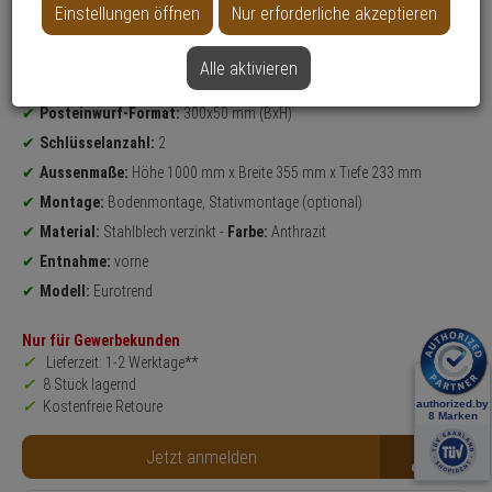
Einstellungen öffnen
Nur erforderliche akzeptieren
Weitere Varianten...
Alle aktivieren
Produktinformationen
Standbriefkasten
geeignet für Gewerbeobjekte, Haus, Behörden, Ämter
Posteinwurf-Format:
300x50 mm (BxH)
Schlüsselanzahl:
2
Aussenmaße:
Höhe 1000 mm x Breite 355 mm x Tiefe 233 mm
Montage:
Bodenmontage, Stativmontage (optional)
Material:
Stahlblech verzinkt -
Farbe:
Anthrazit
Entnahme:
vorne
Modell:
Eurotrend
Nur für Gewerbekunden
Lieferzeit: 1-2 Werktage**
8 Stück lagernd
Kostenfreie Retoure
B2B
Jetzt anmelden