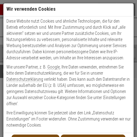
Warenkorb schließen
Suche öffnen
Warenko
Wir verwenden Cookies
Diese Website nutzt Cookies und ähnliche Technologien, die für den
+49 (0)821 899 493-0
Mo. - Do.: 8:00 - 16:30 | Fr.: 8:00 - 14:00 Uhr
0 ARTIKEL IM WARENKORB
Betrieb erforderlich sind. Mit Ihrer Zustimmung und durch Klick auf „alle
Kontaktservice nutzen
aktivieren“ setzen wir und unsere Partner zusätzliche Cookies, um Ihr
Ihr Warenkorb ist momentan leer.
Ergebnisse (
)
Nutzungserlebnis zu verbessern, personalisierte Inhalte und relevante
Fertig
Werbung bereitzustellen und Analysen zur Optimierung unserer Services
Shop
durchzuführen. Dabei können personenbezogene Daten wie Ihre IP-
durchsuchen
Adresse verarbeitet werden, um Inhalte an Ihre Interessen anzupassen.
Bitte
Es
Wie unsere Partner, z. B.
Google
, Ihre Daten verwenden, entnehmen Sie
geben
wurde
Details
Beratung
bitte deren Datenschutzerklärung, die wir für Sie in unserer
Sie
noch
Datenschutzerklärung
verlinkt haben. Dies kann auch den Datentransfer in
mindestens
Kategorien
Länder außerhalb der EU (z. B. USA) umfassen, wo möglicherweise ein
3
Suche
Safepost Eurotrend No.1
geringeres Datenschutzniveau gilt. Weitere Informationen und Optionen
Zeichen
gestartet
zur Auswahl einzelner Cookie-Kategorien finden Sie unter
'Einstellungen
ein,
Briefkasten anthrazit
öffnen'
.
um
die
Ihre Einwilligung können Sie jederzeit über den Link „Datenschutz
Produktmerkmale
Suche
Einstellungen“ im Footer widerrufen. Ohne Zustimmung verwenden wir nur
zu
notwendige Cookies.
starten.
Datenblatt drucken