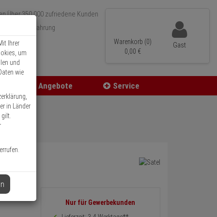
Über 350.000 zufriedene Kunden
r 15 Jahre Erfahrung
ler Versand
Warenkorb (0)
it Ihrer
Gast
0,
00
€
ookies, um
llen und
Daten wie
Angebote
Service
zerklärung,
er in Länder
gilt.
r
errufen.
en
Informationen
Nur für Gewerbekunden
zurück