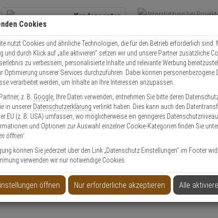
Kundencenter
enden Cookies
Übe
+49 (0)821 899 493-0
Schnel
Kontaktservice
nutzen
e nutzt Cookies und ähnliche Technologien, die für den Betrieb erforderlich sind. M
und durch Klick auf „alle aktivieren“ setzen wir und unsere Partner zusätzliche C
Mo. - Do.: 8:00 - 16:30 Fr. 8:00 - 14:00 Uhr
serlebnis zu verbessern, personalisierte Inhalte und relevante Werbung bereitzuste
r Optimierung unserer Services durchzuführen. Dabei können personenbezogene 
esse verarbeitet werden, um Inhalte an Ihre Interessen anzupassen.
Video
Zutritt
Einbruch
Brand
artner, z. B.
Google
, Ihre Daten verwenden, entnehmen Sie bitte deren Datenschut
 INT-ORS Ausgangserweiterungsmodul
Sie in unserer
Datenschutzerklärung
verlinkt haben. Dies kann auch den Datentransf
er EU (z. B. USA) umfassen, wo möglicherweise ein geringeres Datenschutzniveau 
ormationen und Optionen zur Auswahl einzelner Cookie-Kategorien finden Sie unte
en öffnen'
.
ligung können Sie jederzeit über den Link „Datenschutz Einstellungen“ im Footer wid
mmung verwenden wir nur notwendige Cookies.
erungsmodul
instellungen öffnen
Nur erforderliche akzeptieren
Alle aktivier
Produktinformationen
Zubehörartikel, Modul