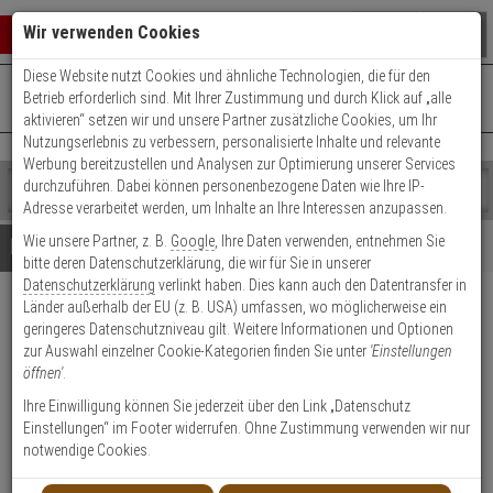
Warenkorb schließen
Suche öffnen
Warenko
Wir verwenden Cookies
Diese Website nutzt Cookies und ähnliche Technologien, die für den
+49 (0)821 899 493-0
Mo. - Do.: 8:00 - 16:30 | Fr.: 8:00 - 14:00 Uhr
0 ARTIKEL IM WARENKORB
Betrieb erforderlich sind. Mit Ihrer Zustimmung und durch Klick auf „alle
Kontaktservice nutzen
aktivieren“ setzen wir und unsere Partner zusätzliche Cookies, um Ihr
Ihr Warenkorb ist momentan leer.
Ergebnisse (
)
Nutzungserlebnis zu verbessern, personalisierte Inhalte und relevante
Fertig
Werbung bereitzustellen und Analysen zur Optimierung unserer Services
Shop
durchzuführen. Dabei können personenbezogene Daten wie Ihre IP-
durchsuchen
Adresse verarbeitet werden, um Inhalte an Ihre Interessen anzupassen.
Bitte
Es
Wie unsere Partner, z. B.
Google
, Ihre Daten verwenden, entnehmen Sie
geben
wurde
Details
Beratung
bitte deren Datenschutzerklärung, die wir für Sie in unserer
Sie
noch
Datenschutzerklärung
verlinkt haben. Dies kann auch den Datentransfer in
mindestens
Kategorien
Länder außerhalb der EU (z. B. USA) umfassen, wo möglicherweise ein
3
Suche
Satel MPD-310 Funk-PIR-
geringeres Datenschutzniveau gilt. Weitere Informationen und Optionen
Zeichen
gestartet
Bewegungsmelder
zur Auswahl einzelner Cookie-Kategorien finden Sie unter
'Einstellungen
ein,
öffnen'
.
um
die
Produktmerkmale
Ihre Einwilligung können Sie jederzeit über den Link „Datenschutz
Suche
Einstellungen“ im Footer widerrufen. Ohne Zustimmung verwenden wir nur
zu
notwendige Cookies.
starten.
Datenblatt drucken