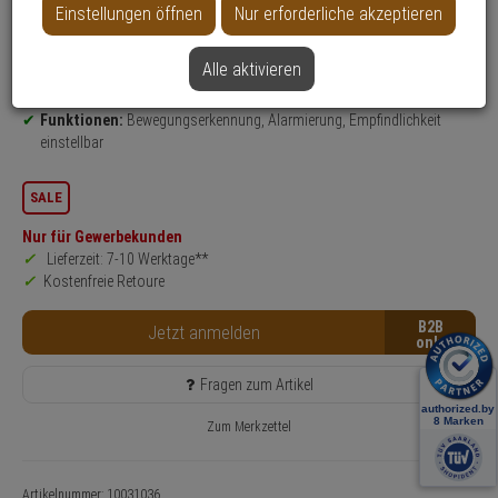
Einstellungen öffnen
Nur erforderliche akzeptieren
Produktinformationen
Bewegungsmelder
Einsatzgebiet:
Innenbereich
Alle aktivieren
Leuchtmittel: LED
Funktionen:
Bewegungserkennung, Alarmierung, Empfindlichkeit
einstellbar
SALE
Nur für Gewerbekunden
Lieferzeit: 7-10 Werktage**
Kostenfreie Retoure
B2B
Jetzt anmelden
Fragen zum Artikel
Zum Merkzettel
Artikelnummer: 10031036