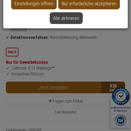
Einstellungen öffnen
Nur erforderliche akzeptieren
Produktinformationen
Bewegungsmelder
Einsatzgebiet:
Innenbereich
Alle aktivieren
Funktionen:
Bewegungserkennung, Alarmierung, Empfindlichkeit
einstellbar
Detektionsverfahren:
Wärmeerkennung, Mikrowelle
SALE
Nur für Gewerbekunden
Lieferzeit: 8-11 Werktage**
Kostenfreie Retoure
B2B
Jetzt anmelden
Fragen zum Artikel
Zum Merkzettel
Artikelnummer: 10031037