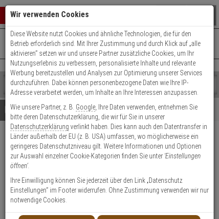
Warenkorb schließen
Suche öffnen
Warenko
Wir verwenden Cookies
Diese Website nutzt Cookies und ähnliche Technologien, die für den
+49 (0)821 899 493-0
Mo. - Do.: 8:00 - 16:30 | Fr.: 8:00 - 14:00 Uhr
0 ARTIKEL IM WARENKORB
Betrieb erforderlich sind. Mit Ihrer Zustimmung und durch Klick auf „alle
Kontaktservice nutzen
aktivieren“ setzen wir und unsere Partner zusätzliche Cookies, um Ihr
Ihr Warenkorb ist momentan leer.
Ergebnisse (
)
Nutzungserlebnis zu verbessern, personalisierte Inhalte und relevante
Fertig
Werbung bereitzustellen und Analysen zur Optimierung unserer Services
Shop
durchzuführen. Dabei können personenbezogene Daten wie Ihre IP-
durchsuchen
Adresse verarbeitet werden, um Inhalte an Ihre Interessen anzupassen.
Bitte
Es
Wie unsere Partner, z. B.
Google
, Ihre Daten verwenden, entnehmen Sie
geben
wurde
Details
Beratung
bitte deren Datenschutzerklärung, die wir für Sie in unserer
Sie
noch
Datenschutzerklärung
verlinkt haben. Dies kann auch den Datentransfer in
mindestens
Kategorien
Länder außerhalb der EU (z. B. USA) umfassen, wo möglicherweise ein
3
Suche
Satel MPD-310 Pet Funk-PIR-
geringeres Datenschutzniveau gilt. Weitere Informationen und Optionen
Zeichen
gestartet
Bewegungsmelder
zur Auswahl einzelner Cookie-Kategorien finden Sie unter
'Einstellungen
ein,
öffnen'
.
um
die
Produktmerkmale
Ihre Einwilligung können Sie jederzeit über den Link „Datenschutz
Suche
Einstellungen“ im Footer widerrufen. Ohne Zustimmung verwenden wir nur
zu
notwendige Cookies.
starten.
Datenblatt drucken