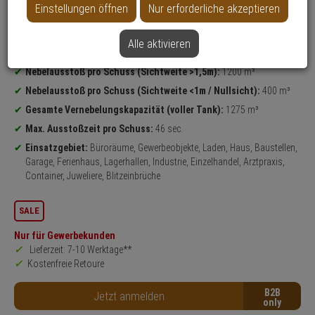
Weitere Varianten...
Einstellungen öffnen
Nur erforderliche akzeptieren
Produktinformationen
Schutznebel-Anlage
Alle aktivieren
Ideal für Raumgröße bis:
ca. 170qm
Nebelausstoß pro Schuss (Sichtweite >1,5m):
1200 m³
Nebelausstoß pro Schuss (Sichtweite <1m / Nullsicht):
400 m³
Gesamte Vernebelungskapazität (voller Tank):
1275 m³
Max. Ausstoßzeit pro Schuss:
46 sec.
Einsatzgebiet:
Büroräume, Gewerbeobjekte, Laden, Haus, Baustellen,
Garage, Ferienhaus, Lagerhallen, Industrie, Einzelhandel, Arztpraxis,
Container, Juweliere, Blitzeinbrüche
SALE
Nur für Gewerbekunden
Lieferzeit: 7-10 Werktage**
Kostenfreie Retoure
B2B
Jetzt anmelden