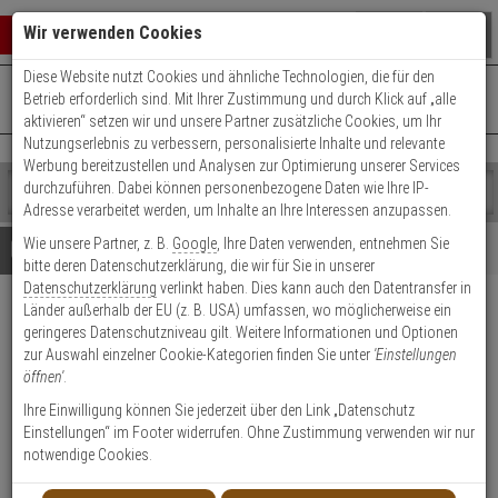
Warenkorb schließen
Suche öffnen
Warenko
Wir verwenden Cookies
Diese Website nutzt Cookies und ähnliche Technologien, die für den
+49 (0)821 899 493-0
Mo. - Do.: 8:00 - 16:30 | Fr.: 8:00 - 14:00 Uhr
0 ARTIKEL IM WARENKORB
Betrieb erforderlich sind. Mit Ihrer Zustimmung und durch Klick auf „alle
Kontaktservice nutzen
aktivieren“ setzen wir und unsere Partner zusätzliche Cookies, um Ihr
Ihr Warenkorb ist momentan leer.
Ergebnisse (
)
Nutzungserlebnis zu verbessern, personalisierte Inhalte und relevante
Fertig
Werbung bereitzustellen und Analysen zur Optimierung unserer Services
Shop
durchzuführen. Dabei können personenbezogene Daten wie Ihre IP-
durchsuchen
Adresse verarbeitet werden, um Inhalte an Ihre Interessen anzupassen.
Bitte
Es
Wie unsere Partner, z. B.
Google
, Ihre Daten verwenden, entnehmen Sie
geben
wurde
Details
Beratung
bitte deren Datenschutzerklärung, die wir für Sie in unserer
Sie
noch
Datenschutzerklärung
verlinkt haben. Dies kann auch den Datentransfer in
mindestens
Kategorien
Länder außerhalb der EU (z. B. USA) umfassen, wo möglicherweise ein
3
Suche
Sicherheitsnebel Modular
geringeres Datenschutzniveau gilt. Weitere Informationen und Optionen
Zeichen
gestartet
500 750ml 1500m³ in 48sec
zur Auswahl einzelner Cookie-Kategorien finden Sie unter
'Einstellungen
ein,
öffnen'
.
um
die
Produktmerkmale
Ihre Einwilligung können Sie jederzeit über den Link „Datenschutz
Suche
Einstellungen“ im Footer widerrufen. Ohne Zustimmung verwenden wir nur
zu
notwendige Cookies.
Datenblatt drucken
starten.