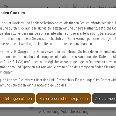
Kundencenter
enden Cookies
Übe
+49 (0)821 899 493-0
Schnel
Kontaktservice
nutzen
e nutzt Cookies und ähnliche Technologien, die für den Betrieb erforderlich sind. M
und durch Klick auf „alle aktivieren“ setzen wir und unsere Partner zusätzliche C
Mo. - Do.: 8:00 - 16:30 Fr. 8:00 - 14:00 Uhr
serlebnis zu verbessern, personalisierte Inhalte und relevante Werbung bereitzuste
r Optimierung unserer Services durchzuführen. Dabei können personenbezogene 
esse verarbeitet werden, um Inhalte an Ihre Interessen anzupassen.
Video
Zutritt
Einbruch
Brand
artner, z. B.
Google
, Ihre Daten verwenden, entnehmen Sie bitte deren Datenschut
OTEK AM-10G(RTL) Montageset
Sie in unserer
Datenschutzerklärung
verlinkt haben. Dies kann auch den Datentransf
er EU (z. B. USA) umfassen, wo möglicherweise ein geringeres Datenschutzniveau 
ormationen und Optionen zur Auswahl einzelner Cookie-Kategorien finden Sie unte
en öffnen'
.
ligung können Sie jederzeit über den Link „Datenschutz Einstellungen“ im Footer wid
mmung verwenden wir nur notwendige Cookies.
eset
instellungen öffnen
Nur erforderliche akzeptieren
Alle aktivier
Produktinformationen
NEU
Halterung, Zubehörartikel, Montageset
Anwendung: Videoüberwachung