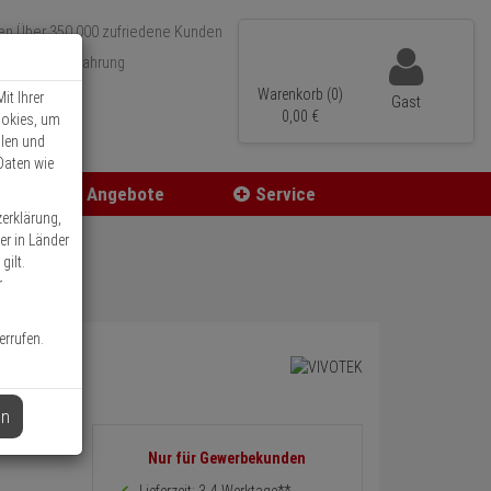
Über 350.000 zufriedene Kunden
r 15 Jahre Erfahrung
ler Versand
Warenkorb (0)
it Ihrer
Gast
0,
00
€
ookies, um
llen und
Daten wie
Angebote
Service
zerklärung,
er in Länder
gilt.
r
errufen.
en
Informationen
Nur für Gewerbekunden
zurück