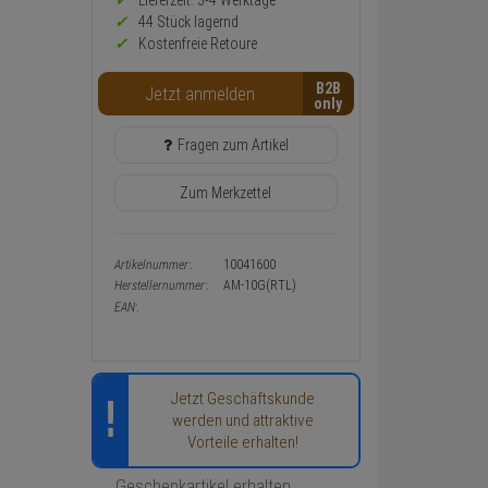
Preis,
Lieferzeit: 3-4 Werktage**
Verfügbakeit
44 Stück lagernd
und
Kostenfreie Retoure
Warenkorb-
oder
B2B
Konfigurieren-
Jetzt anmelden
Button
Fragen zum Artikel
Zum Merkzettel
Artikelnummer:
10041600
Herstellernummer:
AM-10G(RTL)
EAN:
Jetzt Geschäftskunde
werden und attraktive
Vorteile erhalten!
Geschenkartikel erhalten