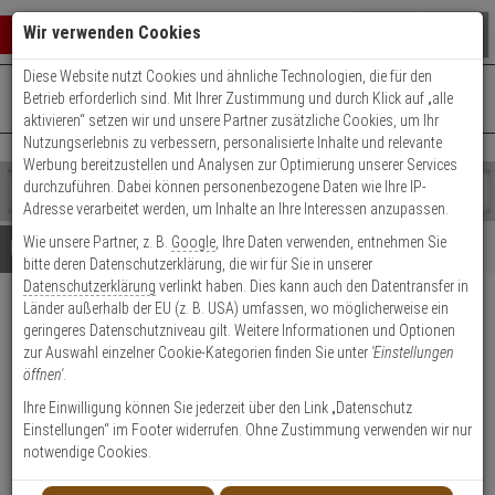
Warenkorb schließen
Suche öffnen
Warenko
Wir verwenden Cookies
Diese Website nutzt Cookies und ähnliche Technologien, die für den
+49 (0)821 899 493-0
Mo. - Do.: 8:00 - 16:30 | Fr.: 8:00 - 14:00 Uhr
0 ARTIKEL IM WARENKORB
Betrieb erforderlich sind. Mit Ihrer Zustimmung und durch Klick auf „alle
Kontaktservice nutzen
aktivieren“ setzen wir und unsere Partner zusätzliche Cookies, um Ihr
Ihr Warenkorb ist momentan leer.
Ergebnisse (
)
Nutzungserlebnis zu verbessern, personalisierte Inhalte und relevante
Fertig
Werbung bereitzustellen und Analysen zur Optimierung unserer Services
Shop
durchzuführen. Dabei können personenbezogene Daten wie Ihre IP-
durchsuchen
Adresse verarbeitet werden, um Inhalte an Ihre Interessen anzupassen.
Bitte
Es
Wie unsere Partner, z. B.
Google
, Ihre Daten verwenden, entnehmen Sie
geben
wurde
Details
Beratung
bitte deren Datenschutzerklärung, die wir für Sie in unserer
Sie
noch
Datenschutzerklärung
verlinkt haben. Dies kann auch den Datentransfer in
mindestens
Kategorien
Länder außerhalb der EU (z. B. USA) umfassen, wo möglicherweise ein
3
Suche
Western Digital Purple
geringeres Datenschutzniveau gilt. Weitere Informationen und Optionen
Zeichen
gestartet
microSDXC Card 1TB
zur Auswahl einzelner Cookie-Kategorien finden Sie unter
'Einstellungen
ein,
öffnen'
.
um
die
Produktmerkmale
Ihre Einwilligung können Sie jederzeit über den Link „Datenschutz
Suche
Einstellungen“ im Footer widerrufen. Ohne Zustimmung verwenden wir nur
zu
notwendige Cookies.
starten.
Datenblatt drucken