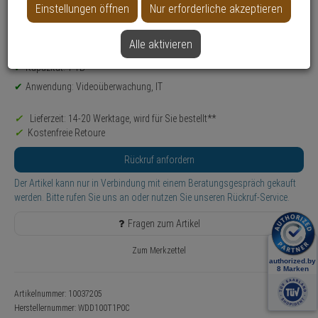
Einstellungen öffnen
Nur erforderliche akzeptieren
Weitere Varianten...
Alle aktivieren
Produktinformationen
Zubehörartikel, microSD-Karte
Kapazität: 1 TB
Anwendung: Videoüberwachung, IT
Lieferzeit: 14-20 Werktage, wird für Sie bestellt**
Kostenfreie Retoure
Rückruf anfordern
Der Artikel kann nur in Verbindung mit einem Beratungsgespräch gekauft
werden. Bitte rufen Sie uns an oder nutzen Sie unseren Rückruf-Service.
Fragen zum Artikel
Zum Merkzettel
Artikelnummer: 10037205
Herstellernummer:
WDD100T1P0C