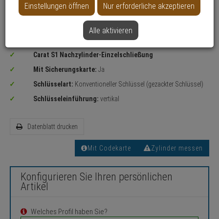
Einstellungen öffnen
Nur erforderliche akzeptieren
Alle aktivieren
Sicherheitslevel:
HOCH
Carat S1 Nachzylinder-Einzelschließung
Mit Sicherungskarte:
Ja
Schlüsselart:
Konventioneller Schlüssel (gezackter Schlüssel)
Schlüsseleinführung:
vertikal
Datenblatt drucken
Mit Codekarte
Zylinder messen
Konfigurieren Sie Ihren persönlichen
Artikel
Welches Profil haben Sie?