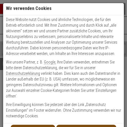
Warenkorb schließen
Suche öffnen
Warenko
Wir verwenden Cookies
Diese Website nutzt Cookies und ähnliche Technologien, die für den
+49 (0)821 899 493-0
Mo. - Do.: 8:00 - 16:30 | Fr.: 8:00 - 14:00 Uhr
0 ARTIKEL IM WARENKORB
Betrieb erforderlich sind. Mit Ihrer Zustimmung und durch Klick auf „alle
Kontaktservice nutzen
aktivieren“ setzen wir und unsere Partner zusätzliche Cookies, um Ihr
Ihr Warenkorb ist momentan leer.
Ergebnisse (
)
Nutzungserlebnis zu verbessern, personalisierte Inhalte und relevante
Fertig
Werbung bereitzustellen und Analysen zur Optimierung unserer Services
Shop
durchzuführen. Dabei können personenbezogene Daten wie Ihre IP-
durchsuchen
Adresse verarbeitet werden, um Inhalte an Ihre Interessen anzupassen.
Bitte
Es
Wie unsere Partner, z. B.
Google
, Ihre Daten verwenden, entnehmen Sie
geben
wurde
Details
Beratung
bitte deren Datenschutzerklärung, die wir für Sie in unserer
Sie
noch
Datenschutzerklärung
verlinkt haben. Dies kann auch den Datentransfer in
mindestens
Kategorien
WILKA Carat S1 Nachzylinder
Länder außerhalb der EU (z. B. USA) umfassen, wo möglicherweise ein
3
Suche
geringeres Datenschutzniveau gilt. Weitere Informationen und Optionen
Zeichen
gestartet
nach Sicherungskarte
zur Auswahl einzelner Cookie-Kategorien finden Sie unter
'Einstellungen
ein,
öffnen'
.
um
die
Ihre Einwilligung können Sie jederzeit über den Link „Datenschutz
Suche
Einstellungen“ im Footer widerrufen. Ohne Zustimmung verwenden wir nur
zu
notwendige Cookies.
starten.