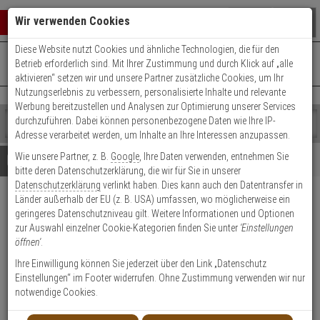
Warenkorb schließen
Suche öffnen
Warenko
Wir verwenden Cookies
Diese Website nutzt Cookies und ähnliche Technologien, die für den
+49 (0)821 899 493-0
Mo. - Do.: 8:00 - 16:30 | Fr.: 8:00 - 14:00 Uhr
0 ARTIKEL IM WARENKORB
Betrieb erforderlich sind. Mit Ihrer Zustimmung und durch Klick auf „alle
Kontaktservice nutzen
aktivieren“ setzen wir und unsere Partner zusätzliche Cookies, um Ihr
Ihr Warenkorb ist momentan leer.
Ergebnisse (
)
Nutzungserlebnis zu verbessern, personalisierte Inhalte und relevante
Fertig
Werbung bereitzustellen und Analysen zur Optimierung unserer Services
Shop
durchzuführen. Dabei können personenbezogene Daten wie Ihre IP-
durchsuchen
Adresse verarbeitet werden, um Inhalte an Ihre Interessen anzupassen.
Bitte
Es
Wie unsere Partner, z. B.
Google
, Ihre Daten verwenden, entnehmen Sie
geben
wurde
Details
Beratung
bitte deren Datenschutzerklärung, die wir für Sie in unserer
Sie
noch
Datenschutzerklärung
verlinkt haben. Dies kann auch den Datentransfer in
mindestens
Kategorien
WILKA Vorhangschloss Carat
Länder außerhalb der EU (z. B. USA) umfassen, wo möglicherweise ein
3
Suche
geringeres Datenschutzniveau gilt. Weitere Informationen und Optionen
Zeichen
gestartet
S1 nach Sicherungskarte
zur Auswahl einzelner Cookie-Kategorien finden Sie unter
'Einstellungen
ein,
öffnen'
.
um
die
Ihre Einwilligung können Sie jederzeit über den Link „Datenschutz
Suche
Einstellungen“ im Footer widerrufen. Ohne Zustimmung verwenden wir nur
zu
notwendige Cookies.
starten.