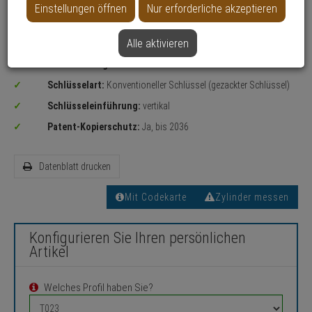
Einstellungen öffnen
Nur erforderliche akzeptieren
Alle aktivieren
Carat S1 Vorhangschloss, Nachzylinder-Einzelschließung
Mit Sicherungskarte:
Ja
Schlüsselart:
Konventioneller Schlüssel (gezackter Schlüssel)
Schlüsseleinführung:
vertikal
Patent-Kopierschutz:
Ja, bis 2036
Datenblatt drucken
Mit Codekarte
Zylinder messen
Konfigurieren Sie Ihren persönlichen
Artikel
Welches Profil haben Sie?