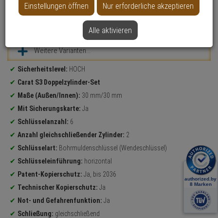
Einstellungen öffnen
Nur erforderliche akzeptieren
Datenblatt drucken
Alle aktivieren
Weitere Varianten...
Produktinformationen
Sicherheitslevel:
HOCH
Carat S3 Doppelzylinder-Set
Maße (Außen/Innen):
30 mm/30 mm
Mit Sicherungskarte:
Ja
Schlüsselanzahl:
6
Anzahl gleichschließender Zylinder:
2
Schlüsselart:
Bohrmuldenschlüssel (Wendeschlüssel)
Schlüsseleinführung:
horizontal
Patent-Kopierschutz:
Ja, bis 2036
Technischer Kopierschutz:
Ja
Not- und Gefahrenfunktion:
Ja
Schließung:
gleichschließend