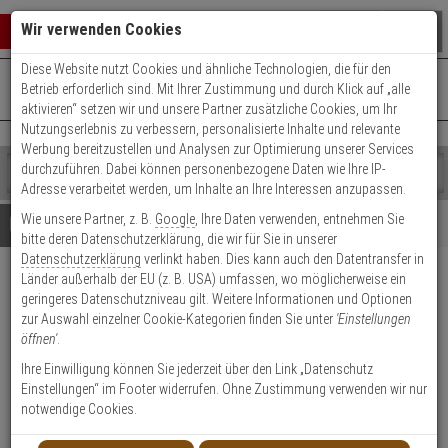
Warenkorb schließen
Suche öffnen
Warenko
Wir verwenden Cookies
Diese Website nutzt Cookies und ähnliche Technologien, die für den
+49 (0)821 899 493-0
Mo. - Do.: 8:00 - 16:30 | Fr.: 8:00 - 14:00 Uhr
0 ARTIKEL IM WARENKORB
Betrieb erforderlich sind. Mit Ihrer Zustimmung und durch Klick auf „alle
Kontaktservice nutzen
aktivieren“ setzen wir und unsere Partner zusätzliche Cookies, um Ihr
Ihr Warenkorb ist momentan leer.
Ergebnisse (
)
Nutzungserlebnis zu verbessern, personalisierte Inhalte und relevante
Fertig
Werbung bereitzustellen und Analysen zur Optimierung unserer Services
Shop
durchzuführen. Dabei können personenbezogene Daten wie Ihre IP-
durchsuchen
Adresse verarbeitet werden, um Inhalte an Ihre Interessen anzupassen.
Bitte
Es
Wie unsere Partner, z. B.
Google
, Ihre Daten verwenden, entnehmen Sie
geben
wurde
Details
Beratung
bitte deren Datenschutzerklärung, die wir für Sie in unserer
Sie
noch
Datenschutzerklärung
verlinkt haben. Dies kann auch den Datentransfer in
mindestens
Kategorien
Länder außerhalb der EU (z. B. USA) umfassen, wo möglicherweise ein
3
Suche
2er WILKA Carat S3
geringeres Datenschutzniveau gilt. Weitere Informationen und Optionen
Zeichen
gestartet
Doppelzylinder 30/30 6 Schl.
zur Auswahl einzelner Cookie-Kategorien finden Sie unter
'Einstellungen
ein,
öffnen'
.
um
die
Produktmerkmale
Ihre Einwilligung können Sie jederzeit über den Link „Datenschutz
Suche
Einstellungen“ im Footer widerrufen. Ohne Zustimmung verwenden wir nur
zu
notwendige Cookies.
starten.
Zylinder messen