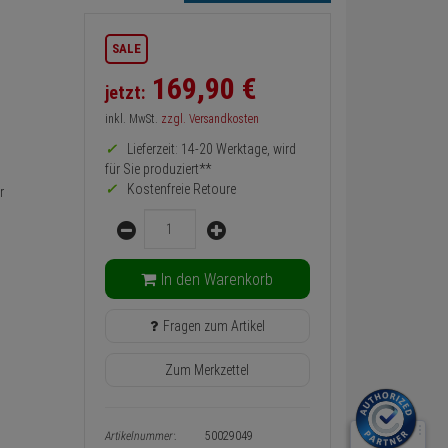
Informationen
SALE
zurück
Preis,
169,
90
€
jetzt:
Verfügbakeit
und
inkl. MwSt.
zzgl. Versandkosten
Warenkorb-
oder
Lieferzeit: 14-20 Werktage, wird
Konfigurieren-
für Sie produziert**
Button
Kostenfreie Retoure
r
Menge
In den Warenkorb
Fragen zum Artikel
Zum Merkzettel
Artikelnummer:
50029049