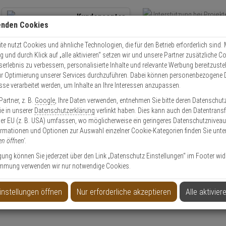
Kundencenter
enden Cookies
Übe
+49 (0)821 899 493-0
Schnel
Kontaktservice
nutzen
e nutzt Cookies und ähnliche Technologien, die für den Betrieb erforderlich sind. M
und durch Klick auf „alle aktivieren“ setzen wir und unsere Partner zusätzliche C
Mo. - Do.: 8:00 - 16:30 Fr. 8:00 - 14:00 Uhr
serlebnis zu verbessern, personalisierte Inhalte und relevante Werbung bereitzuste
r Optimierung unserer Services durchzuführen. Dabei können personenbezogene 
esse verarbeitet werden, um Inhalte an Ihre Interessen anzupassen.
Video
Zutritt
Einbruch
Brand
artner, z. B.
Google
, Ihre Daten verwenden, entnehmen Sie bitte deren Datenschut
olle
Schließzylinder
Schließzylinder Set
2er WILKA Carat S3 Doppelzyl
Sie in unserer
Datenschutzerklärung
verlinkt haben. Dies kann auch den Datentransf
er EU (z. B. USA) umfassen, wo möglicherweise ein geringeres Datenschutzniveau 
ormationen und Optionen zur Auswahl einzelner Cookie-Kategorien finden Sie unte
en öffnen'
.
ligung können Sie jederzeit über den Link „Datenschutz Einstellungen“ im Footer wid
mmung verwenden wir nur notwendige Cookies.
der 40/45 6 Schl.
instellungen öffnen
Nur erforderliche akzeptieren
Alle aktivier