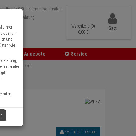
Über 350.000 zufriedene Kunden
r 15 Jahre Erfahrung
ler Versand
Warenkorb (0)
it Ihrer
Gast
0,
00
€
ookies, um
llen und
Daten wie
Angebote
Service
zerklärung,
inder 40/45 6 Schl.
er in Länder
gilt.
r
errufen.
en
Zylinder messen