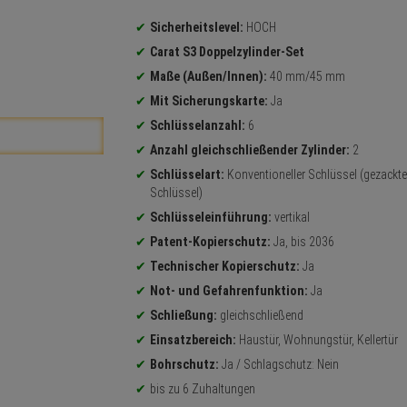
Produktinformationen
Sicherheitslevel:
HOCH
Carat S3 Doppelzylinder-Set
Maße (Außen/Innen):
40 mm/45 mm
Mit Sicherungskarte:
Ja
Schlüsselanzahl:
6
Anzahl gleichschließender Zylinder:
2
Schlüsselart:
Konventioneller Schlüssel (gezackte
Schlüssel)
Schlüsseleinführung:
vertikal
Patent-Kopierschutz:
Ja, bis 2036
Technischer Kopierschutz:
Ja
Not- und Gefahrenfunktion:
Ja
Schließung:
gleichschließend
Einsatzbereich:
Haustür, Wohnungstür, Kellertür
Bohrschutz:
Ja / Schlagschutz: Nein
bis zu 6 Zuhaltungen