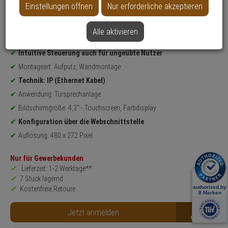
Einstellungen öffnen
Nur erforderliche akzeptieren
Weitere Varianten...
Alle aktivieren
Produktinformationen
Video-Innenstation, Audio-Innenstation - Modell: 2N Indoor Compact
Intuitive Steuerung auch für ungeübte Nutzer
Montageart: Aufputz, Wandmontage
Technik: IP (Ethernet Kabel)
Anwendung: Türsprechanlage
Bildschirmgröße: 4,3" - Touchscreen, Farbdisplay
Konfiguration über die Webschnittstelle
Auflösung: 480 x 272 Pixel
Nur für Gewerbekunden
Lieferzeit: 1-2 Werktage**
7 Stück lagernd
Kostenfreie Retoure
B2B
Jetzt anmelden