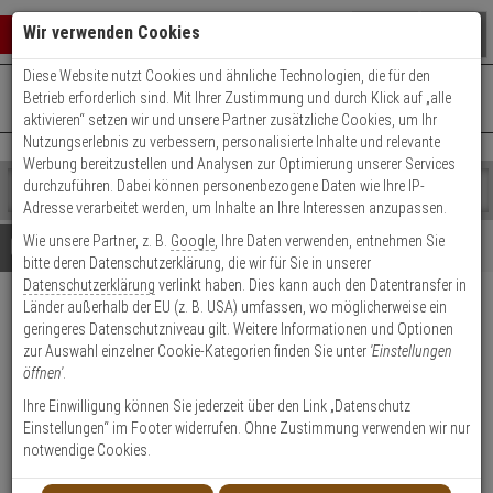
Warenkorb schließen
Suche öffnen
Warenko
Wir verwenden Cookies
Diese Website nutzt Cookies und ähnliche Technologien, die für den
+49 (0)821 899 493-0
Mo. - Do.: 8:00 - 16:30 | Fr.: 8:00 - 14:00 Uhr
0 ARTIKEL IM WARENKORB
Betrieb erforderlich sind. Mit Ihrer Zustimmung und durch Klick auf „alle
Kontaktservice nutzen
aktivieren“ setzen wir und unsere Partner zusätzliche Cookies, um Ihr
Ihr Warenkorb ist momentan leer.
Ergebnisse (
)
Nutzungserlebnis zu verbessern, personalisierte Inhalte und relevante
Fertig
Werbung bereitzustellen und Analysen zur Optimierung unserer Services
Shop
durchzuführen. Dabei können personenbezogene Daten wie Ihre IP-
durchsuchen
Adresse verarbeitet werden, um Inhalte an Ihre Interessen anzupassen.
Bitte
Es
Wie unsere Partner, z. B.
Google
, Ihre Daten verwenden, entnehmen Sie
geben
wurde
Details
Beratung
bitte deren Datenschutzerklärung, die wir für Sie in unserer
Sie
noch
Datenschutzerklärung
verlinkt haben. Dies kann auch den Datentransfer in
mindestens
Kategorien
Länder außerhalb der EU (z. B. USA) umfassen, wo möglicherweise ein
3
Suche
2N Indoor Compact Black IP
geringeres Datenschutzniveau gilt. Weitere Informationen und Optionen
Zeichen
gestartet
Innensprechstelle
zur Auswahl einzelner Cookie-Kategorien finden Sie unter
'Einstellungen
ein,
öffnen'
.
um
die
Produktmerkmale
Ihre Einwilligung können Sie jederzeit über den Link „Datenschutz
Lagerabverkauf
Suche
Einstellungen“ im Footer widerrufen. Ohne Zustimmung verwenden wir nur
zu
notwendige Cookies.
starten.
Datenblatt drucken