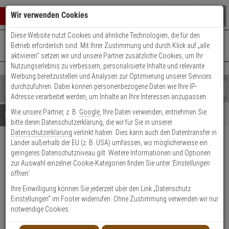
Warenkorb schließen
Suche öffnen
Warenko
Wir verwenden Cookies
Diese Website nutzt Cookies und ähnliche Technologien, die für den
+49 (0)821 899 493-0
Mo. - Do.: 8:00 - 16:30 | Fr.: 8:00 - 14:00 Uhr
0 ARTIKEL IM WARENKORB
Betrieb erforderlich sind. Mit Ihrer Zustimmung und durch Klick auf „alle
Kontaktservice nutzen
aktivieren“ setzen wir und unsere Partner zusätzliche Cookies, um Ihr
Ihr Warenkorb ist momentan leer.
Ergebnisse (
)
Nutzungserlebnis zu verbessern, personalisierte Inhalte und relevante
Fertig
Werbung bereitzustellen und Analysen zur Optimierung unserer Services
Shop
durchzuführen. Dabei können personenbezogene Daten wie Ihre IP-
durchsuchen
Adresse verarbeitet werden, um Inhalte an Ihre Interessen anzupassen.
Bitte
Es
Wie unsere Partner, z. B.
Google
, Ihre Daten verwenden, entnehmen Sie
geben
wurde
Details
Beratung
bitte deren Datenschutzerklärung, die wir für Sie in unserer
Sie
noch
Datenschutzerklärung
verlinkt haben. Dies kann auch den Datentransfer in
mindestens
Kategorien
Länder außerhalb der EU (z. B. USA) umfassen, wo möglicherweise ein
3
Suche
2N Indoor View Black IP
geringeres Datenschutzniveau gilt. Weitere Informationen und Optionen
Zeichen
gestartet
Innensprechstelle
zur Auswahl einzelner Cookie-Kategorien finden Sie unter
'Einstellungen
ein,
öffnen'
.
um
die
Produktmerkmale
Ihre Einwilligung können Sie jederzeit über den Link „Datenschutz
Suche
Einstellungen“ im Footer widerrufen. Ohne Zustimmung verwenden wir nur
zu
notwendige Cookies.
starten.
Datenblatt drucken