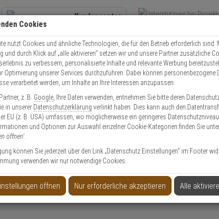
Kundencenter
enden Cookies
Übe
+49 (0)821 899 493-0
Schnel
Kontaktservice
nutzen
e nutzt Cookies und ähnliche Technologien, die für den Betrieb erforderlich sind. M
und durch Klick auf „alle aktivieren“ setzen wir und unsere Partner zusätzliche C
Mo. - Do.: 8:00 - 16:30 Fr. 8:00 - 14:00 Uhr
serlebnis zu verbessern, personalisierte Inhalte und relevante Werbung bereitzuste
r Optimierung unserer Services durchzuführen. Dabei können personenbezogene 
esse verarbeitet werden, um Inhalte an Ihre Interessen anzupassen.
Video
Zutritt
Einbruch
Brand
artner, z. B.
Google
, Ihre Daten verwenden, entnehmen Sie bitte deren Datenschut
igurator
6. Service & Zubehör
Sie in unserer
Datenschutzerklärung
verlinkt haben. Dies kann auch den Datentransf
er EU (z. B. USA) umfassen, wo möglicherweise ein geringeres Datenschutzniveau 
ormationen und Optionen zur Auswahl einzelner Cookie-Kategorien finden Sie unte
ehör.
en öffnen'
.
 und effizienter. Erweitern Sie Ihren Videoturm mit professionellen Dienstleistun
ligung können Sie jederzeit über den Link „Datenschutz Einstellungen“ im Footer wid
le Einrichtung Ihres Videoturms mit den ausgewählten Kameras, Schaltschrank, T
mmung verwenden wir nur notwendige Cookies.
komplizierten mobilen Einsatz.
rk Ihre Logo & Text auf den Seiten Ihres Videoturms.
instellungen öffnen
Nur erforderliche akzeptieren
Alle aktivier
ngen für Kameras, etc...