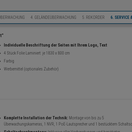
NÜBERWACHUNG
4. GELÄNDEÜBERWACHUNG
5. REKORDER
6. SERVICE
t"
Individuelle Beschriftung der Seiten mit Ihrem Logo, Text
4 Stück Folie Laminiert: je 1830 x 800 cm
Farbig
Werbemittel (optionales Zubehör)
Komplette Installation der Technik:
Montage von bis zu 5
Überwachungskameras, 1 NVR, 1 PoE-Lautsprecher und 1 bestücktem Schaltsc
Schaltschrankmontage:
Inklusive aller Vorbereitungen und benötigter