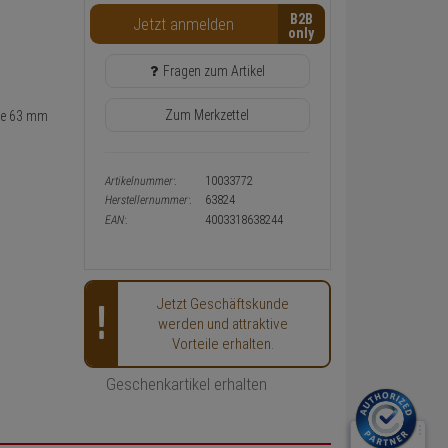
Warenkorb-
B2B
Jetzt anmelden
oder
Konfigurieren-
Button
Fragen zum Artikel
Zum Merkzettel
fe 63 mm
Artikelnummer:
10033772
Herstellernummer:
63824
EAN:
4003318638244
Jetzt Geschäftskunde
werden und attraktive
Vorteile erhalten.
Geschenkartikel erhalten