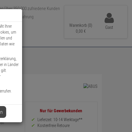
Über 350.000 zufriedene Kunden
r 15 Jahre Erfahrung
ler Versand
Warenkorb (0)
it Ihrer
Gast
0,
00
€
ookies, um
llen und
Daten wie
zerklärung,
er in Länder
gilt.
r
errufen.
Informationen
Nur für Gewerbekunden
en
zurück
Preis,
Lieferzeit: 10-14 Werktage**
den
Verfügbakeit
Kostenfreie Retoure
und