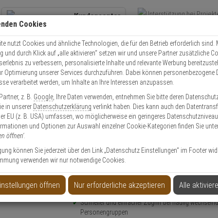
Kundencenter
enden Cookies
Übe
+49 (0)821 899 493-0
Schnel
Kontaktservice
nutzen
e nutzt Cookies und ähnliche Technologien, die für den Betrieb erforderlich sind. M
und durch Klick auf „alle aktivieren“ setzen wir und unsere Partner zusätzliche C
Mo. - Do.: 8:00 - 16:30 Fr. 8:00 - 14:00 Uhr
serlebnis zu verbessern, personalisierte Inhalte und relevante Werbung bereitzuste
r Optimierung unserer Services durchzuführen. Dabei können personenbezogene 
esse verarbeitet werden, um Inhalte an Ihre Interessen anzupassen.
Schlüsseltresor
ABUS 787 KeyGarage Schlüsselsafe SMART-BT
artner, z. B.
Google
, Ihre Daten verwenden, entnehmen Sie bitte deren Datenschut
Sie in unserer
Datenschutzerklärung
verlinkt haben. Dies kann auch den Datentransf
er EU (z. B. USA) umfassen, wo möglicherweise ein geringeres Datenschutzniveau 
ormationen und Optionen zur Auswahl einzelner Cookie-Kategorien finden Sie unte
en öffnen'
.
lsafe SMART-BT
ligung können Sie jederzeit über den Link „Datenschutz Einstellungen“ im Footer wid
mmung verwenden wir nur notwendige Cookies.
Produktinformationen
Bluetooth Schlüsseltresor zur Wandmontage
instellungen öffnen
Nur erforderliche akzeptieren
Alle aktivier
Bedienung:
per App, per Zahlencode
Schneller und einfacher Zugriff bei häufig wechseln
Personengruppen