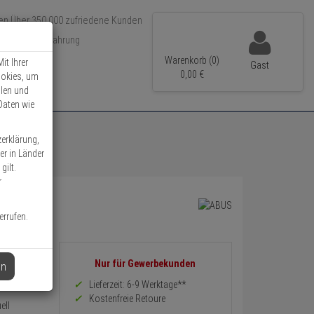
Über 350.000 zufriedene Kunden
r 15 Jahre Erfahrung
ler Versand
Warenkorb (0)
it Ihrer
Gast
0,
00
€
ookies, um
llen und
Daten wie
zerklärung,
er in Länder
gilt.
r
errufen.
ek.
Informationen
Nur für Gewerbekunden
en
zurück
Preis,
Lieferzeit: 6-9 Werktage**
efe 62 mm
Verfügbakeit
Kostenfreie Retoure
ell
und