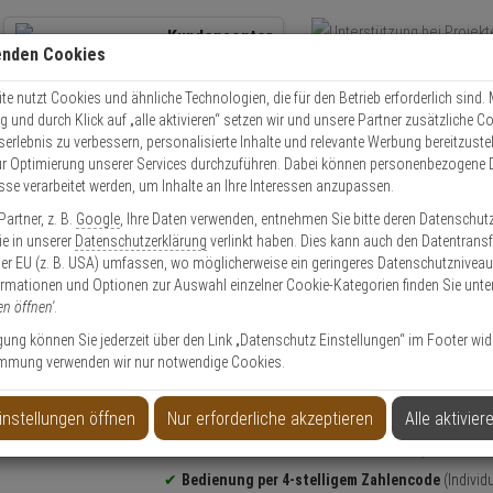
Kundencenter
enden Cookies
Übe
+49 (0)821 899 493-0
Schnel
Kontaktservice
nutzen
e nutzt Cookies und ähnliche Technologien, die für den Betrieb erforderlich sind. M
und durch Klick auf „alle aktivieren“ setzen wir und unsere Partner zusätzliche C
Mo. - Do.: 8:00 - 16:30 Fr. 8:00 - 14:00 Uhr
serlebnis zu verbessern, personalisierte Inhalte und relevante Werbung bereitzuste
r Optimierung unserer Services durchzuführen. Dabei können personenbezogene 
esse verarbeitet werden, um Inhalte an Ihre Interessen anzupassen.
Schlüsseltresor
ABUS KeyGarage 797 LED Schlüsselkasten mit Bügel
artner, z. B.
Google
, Ihre Daten verwenden, entnehmen Sie bitte deren Datenschut
Sie in unserer
Datenschutzerklärung
verlinkt haben. Dies kann auch den Datentransf
er EU (z. B. USA) umfassen, wo möglicherweise ein geringeres Datenschutzniveau 
ormationen und Optionen zur Auswahl einzelner Cookie-Kategorien finden Sie unte
en öffnen'
.
selkasten mit Bügel
ligung können Sie jederzeit über den Link „Datenschutz Einstellungen“ im Footer wid
mmung verwenden wir nur notwendige Cookies.
Produktinformationen
Schlüsseltresor mit LED-Beleuchtung
(ca. 30 S
instellungen öffnen
Nur erforderliche akzeptieren
Alle aktivier
Leuchtdauer)
Aussenmaße: Höhe 120 mm x Breite 83,5 mm x Ti
Bedienung per 4-stelligem Zahlencode
(Individu