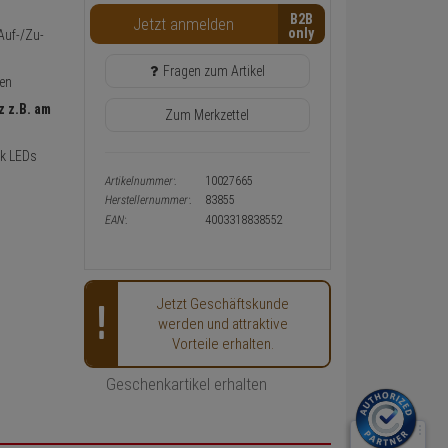
Warenkorb-
B2B
Jetzt anmelden
oder
Auf-/Zu-
Konfigurieren-
Button
Fragen zum Artikel
ten
z z.B. am
Zum Merkzettel
nk LEDs
Artikelnummer:
10027665
Herstellernummer:
83855
EAN:
4003318838552
Jetzt Geschäftskunde
werden und attraktive
Vorteile erhalten.
Geschenkartikel erhalten