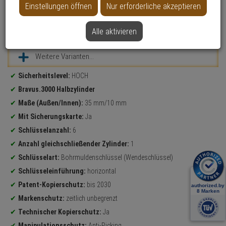
Einstellungen öffnen
Nur erforderliche akzeptieren
Alle aktivieren
Datenblatt drucken
Weitere Varianten...
Produktinformationen
Sicherheitslevel:
HOCH
Bravus.3000 Halbzylinder
Maße (Außen/Innen):
35 mm/10 mm
Mit Sicherungskarte:
Ja
Schlüsselanzahl:
6
Anzahl gleichschließender Zylinder:
1
Schlüsselart:
Bohrmuldenschlüssel (Wendeschlüssel)
Schlüsseleinführung:
horizontal
Patent-Kopierschutz:
bis 2030
Markenschutz:
zeitlich unbegrenzt
Technischer Kopierschutz:
Ja
Manipulationsschutz:
Anti-Picking