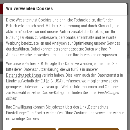
Warenkorb schließen
Suche öffnen
Warenko
Wir verwenden Cookies
Diese Website nutzt Cookies und ähnliche Technologien, die für den
+49 (0)821 899 493-0
Mo. - Do.: 8:00 - 16:30 | Fr.: 8:00 - 14:00 Uhr
0 ARTIKEL IM WARENKORB
Betrieb erforderlich sind. Mit Ihrer Zustimmung und durch Klick auf „alle
Kontaktservice nutzen
aktivieren“ setzen wir und unsere Partner zusätzliche Cookies, um Ihr
Ihr Warenkorb ist momentan leer.
Ergebnisse (
)
Nutzungserlebnis zu verbessern, personalisierte Inhalte und relevante
Fertig
Werbung bereitzustellen und Analysen zur Optimierung unserer Services
Shop
durchzuführen. Dabei können personenbezogene Daten wie Ihre IP-
durchsuchen
Adresse verarbeitet werden, um Inhalte an Ihre Interessen anzupassen.
Bitte
Es
Wie unsere Partner, z. B.
Google
, Ihre Daten verwenden, entnehmen Sie
geben
wurde
Details
Beratung
bitte deren Datenschutzerklärung, die wir für Sie in unserer
Sie
noch
Datenschutzerklärung
verlinkt haben. Dies kann auch den Datentransfer in
mindestens
Kategorien
Länder außerhalb der EU (z. B. USA) umfassen, wo möglicherweise ein
3
Suche
Abus Bravus 3000
geringeres Datenschutzniveau gilt. Weitere Informationen und Optionen
Zeichen
gestartet
zur Auswahl einzelner Cookie-Kategorien finden Sie unter
'Einstellungen
ein,
Halbzylinder 35/10 vs. 6 Schl.
öffnen'
.
um
die
Ihre Einwilligung können Sie jederzeit über den Link „Datenschutz
Produktmerkmale
Suche
Einstellungen“ im Footer widerrufen. Ohne Zustimmung verwenden wir nur
zu
notwendige Cookies.
starten.
Zylinder messen