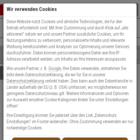
Warenkorb schließen
Suche öffnen
Warenko
Wir verwenden Cookies
Diese Website nutzt Cookies und ähnliche Technologien, die für den
+49 (0)821 899 493-0
Mo. - Do.: 8:00 - 16:30 | Fr.: 8:00 - 14:00 Uhr
0 ARTIKEL IM WARENKORB
Betrieb erforderlich sind. Mit Ihrer Zustimmung und durch Klick auf „alle
Kontaktservice nutzen
aktivieren“ setzen wir und unsere Partner zusätzliche Cookies, um Ihr
Ihr Warenkorb ist momentan leer.
Ergebnisse (
)
Nutzungserlebnis zu verbessern, personalisierte Inhalte und relevante
Fertig
Werbung bereitzustellen und Analysen zur Optimierung unserer Services
Shop
durchzuführen. Dabei können personenbezogene Daten wie Ihre IP-
durchsuchen
Adresse verarbeitet werden, um Inhalte an Ihre Interessen anzupassen.
Bitte
Es
Wie unsere Partner, z. B.
Google
, Ihre Daten verwenden, entnehmen Sie
geben
wurde
Details
Beratung
bitte deren Datenschutzerklärung, die wir für Sie in unserer
Sie
noch
Datenschutzerklärung
verlinkt haben. Dies kann auch den Datentransfer in
mindestens
Kategorien
Länder außerhalb der EU (z. B. USA) umfassen, wo möglicherweise ein
3
Suche
Abus Bravus 3000
geringeres Datenschutzniveau gilt. Weitere Informationen und Optionen
Zeichen
gestartet
zur Auswahl einzelner Cookie-Kategorien finden Sie unter
'Einstellungen
ein,
Halbzylinder 35/10 vs. 3 Schl.
öffnen'
.
um
die
Ihre Einwilligung können Sie jederzeit über den Link „Datenschutz
Produktmerkmale
Suche
Einstellungen“ im Footer widerrufen. Ohne Zustimmung verwenden wir nur
zu
notwendige Cookies.
starten.
Zylinder messen