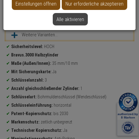
Einstellungen öffnen
Nur erforderliche akzeptieren
Alle aktivieren
Datenblatt drucken
Weitere Varianten...
Produktinformationen
Sicherheitslevel:
HOCH
Bravus.3000 Halbzylinder
Maße (Außen/Innen):
35 mm/10 mm
Mit Sicherungskarte:
Ja
Schlüsselanzahl:
3
Anzahl gleichschließender Zylinder:
1
Schlüsselart:
Bohrmuldenschlüssel (Wendeschlüssel)
Schlüsseleinführung:
horizontal
Patent-Kopierschutz:
bis 2030
Markenschutz:
zeitlich unbegrenzt
Technischer Kopierschutz:
Ja
Manipulationsschutz:
Anti-Picking