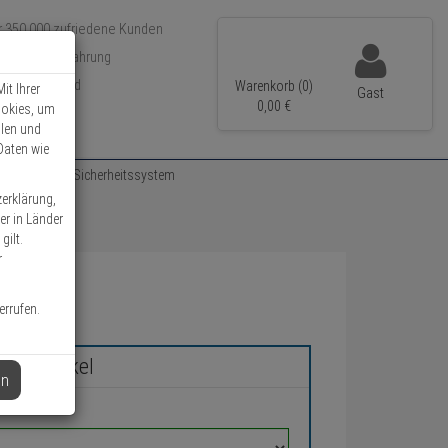
r 350.000 zufriedene Kunden
 15 Jahre Erfahrung
neller Versand
Warenkorb (0)
it Ihrer
Gast
0,
00
€
ookies, um
llen und
Daten wie
85000 Funk Sicherheitssystem
zerklärung,
er in Länder
gilt.
r
errufen.
chen Artikel
en