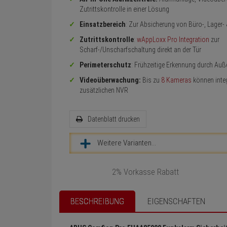
Zutrittskontrolle in einer Lösung
Einsatzbereich
: Zur Absicherung von Büro-, Lager-
Zutrittskontrolle
:
wAppLoxx Pro Integration
zur
Scharf-/Unscharfschaltung direkt an der Tür
Perimeterschutz
: Frühzeitige Erkennung durch Au
Videoüberwachung:
Bis zu
8 Kameras
können integ
zusätzlichen NVR
Datenblatt drucken
Weitere Varianten...
2% Vorkasse Rabatt
BESCHREIBUNG
EIGENSCHAFTEN