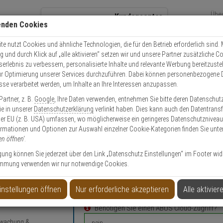
Übe
Kundencenter
enden Cookies
Über
+49 (0)821 899 493-0
Sch
Kontaktservice
nutzen
e nutzt Cookies und ähnliche Technologien, die für den Betrieb erforderlich sind. M
und durch Klick auf „alle aktivieren“ setzen wir und unsere Partner zusätzliche C
Mo. - Do.: 8:00 - 16:30 Fr. 8:00 - 14:00 Uhr
serlebnis zu verbessern, personalisierte Inhalte und relevante Werbung bereitzuste
r Optimierung unserer Services durchzuführen. Dabei können personenbezogene 
esse verarbeitet werden, um Inhalte an Ihre Interessen anzupassen.
Alarmanlagen
Abus Comfion Funk-Alarmanlage
ABUS Comfion Pro FUAA
artner, z. B.
Google
, Ihre Daten verwenden, entnehmen Sie bitte deren Datenschut
Sie in unserer
Datenschutzerklärung
verlinkt haben. Dies kann auch den Datentransf
er EU (z. B. USA) umfassen, wo möglicherweise ein geringeres Datenschutzniveau 
ormationen und Optionen zur Auswahl einzelner Cookie-Kategorien finden Sie unte
en öffnen'
.
 Funk Sicherheitssystem
ligung können Sie jederzeit über den Link „Datenschutz Einstellungen“ im Footer wid
mmung verwenden wir nur notwendige Cookies.
NEU
Konfigurieren Sie Ihren persönli
instellungen öffnen
Nur erforderliche akzeptieren
Alle aktivier
Benötigen Sie einen ABUS Cloud-Zugriff?
rwachung &