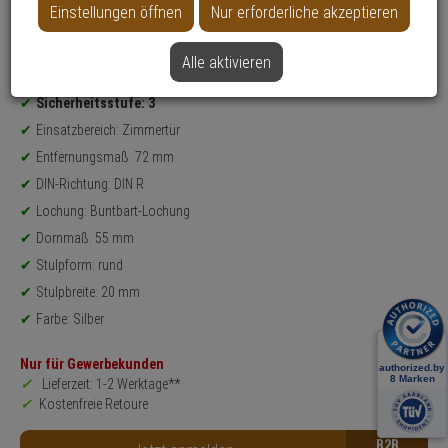
Einstellungen öffnen
Nur erforderliche akzeptieren
Weitere Varianten...
Alle aktivieren
Produktinformationen
Einsteckschloss - Modell: ES BB
Sicherheitsstufe: 3
Einsatzbereich: Zimmertür
Entfernungsmaß: 72 mm
DIN-Richtung: DIN R
Lochung: Buntbart-Lochung
Dornmaß: 55 mm
Stulpform: rund
Stulpbreite: 20 mm
Farbe: Silber
Nur für Gewerbekunden
Lieferzeit: 1-2 Werktage**
Kostenfreie Retoure
B2B