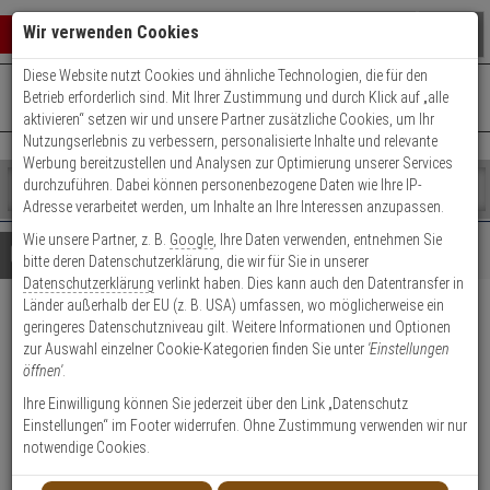
Warenkorb schließen
Suche öffnen
Warenko
Wir verwenden Cookies
Diese Website nutzt Cookies und ähnliche Technologien, die für den
+49 (0)821 899 493-0
Mo. - Do.: 8:00 - 16:30 | Fr.: 8:00 - 14:00 Uhr
0 ARTIKEL IM WARENKORB
Betrieb erforderlich sind. Mit Ihrer Zustimmung und durch Klick auf „alle
Kontaktservice nutzen
aktivieren“ setzen wir und unsere Partner zusätzliche Cookies, um Ihr
Ihr Warenkorb ist momentan leer.
Ergebnisse (
)
Nutzungserlebnis zu verbessern, personalisierte Inhalte und relevante
Fertig
Werbung bereitzustellen und Analysen zur Optimierung unserer Services
Shop
durchzuführen. Dabei können personenbezogene Daten wie Ihre IP-
durchsuchen
Adresse verarbeitet werden, um Inhalte an Ihre Interessen anzupassen.
Bitte
Es
Wie unsere Partner, z. B.
Google
, Ihre Daten verwenden, entnehmen Sie
geben
wurde
Details
Beratung
bitte deren Datenschutzerklärung, die wir für Sie in unserer
Sie
noch
Datenschutzerklärung
verlinkt haben. Dies kann auch den Datentransfer in
mindestens
Kategorien
Länder außerhalb der EU (z. B. USA) umfassen, wo möglicherweise ein
3
Suche
Abus ES BB R S 55 72 20
geringeres Datenschutzniveau gilt. Weitere Informationen und Optionen
Zeichen
gestartet
zur Auswahl einzelner Cookie-Kategorien finden Sie unter
'Einstellungen
ein,
Einsteckschloss, silber
öffnen'
.
um
die
Ihre Einwilligung können Sie jederzeit über den Link „Datenschutz
Produktmerkmale
Suche
Einstellungen“ im Footer widerrufen. Ohne Zustimmung verwenden wir nur
zu
notwendige Cookies.
starten.
Datenblatt drucken