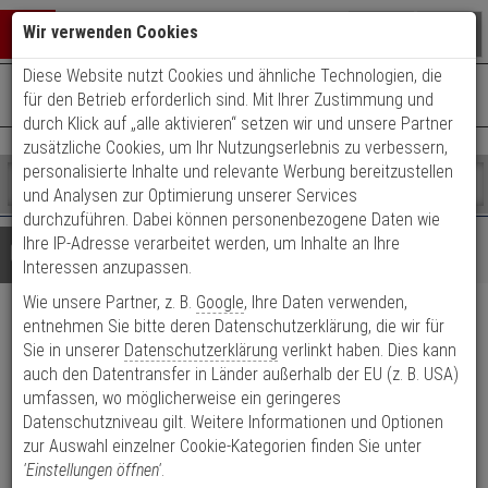
Warenkorb schließen
Suche öffnen
Warenko
Wir verwenden Cookies
Diese Website nutzt Cookies und ähnliche Technologien, die
+49 (0)821 899 493-0
Mo. - Do.: 8:00 - 16:30 | Fr.: 8:00 - 14:00 Uhr
0 ARTIKEL IM WARENKORB
für den Betrieb erforderlich sind. Mit Ihrer Zustimmung und
Kontaktservice nutzen
durch Klick auf „alle aktivieren“ setzen wir und unsere Partner
Ihr Warenkorb ist momentan leer.
Ergebnisse (
)
zusätzliche Cookies, um Ihr Nutzungserlebnis zu verbessern,
Fertig
personalisierte Inhalte und relevante Werbung bereitzustellen
Shop
durchsuchen
und Analysen zur Optimierung unserer Services
Bitte
Es
durchzuführen. Dabei können personenbezogene Daten wie
geben
wurde
Ihre IP-Adresse verarbeitet werden, um Inhalte an Ihre
Details
Beratung
Sie
noch
Interessen anzupassen.
mindestens
Kategorien
Wie unsere Partner, z. B.
Google
, Ihre Daten verwenden,
3
Suche
Abus ES BB2 R S 55 72 24
Zeichen
gestartet
entnehmen Sie bitte deren Datenschutzerklärung, die wir für
ein,
Sie in unserer
Datenschutzerklärung
verlinkt haben. Dies kann
Einsteckschloss, silber
um
auch den Datentransfer in Länder außerhalb der EU (z. B. USA)
die
umfassen, wo möglicherweise ein geringeres
Suche
Produktmerkmale
Datenschutzniveau gilt. Weitere Informationen und Optionen
zu
zur Auswahl einzelner Cookie-Kategorien finden Sie unter
starten.
Datenblatt drucken
'Einstellungen öffnen'
.