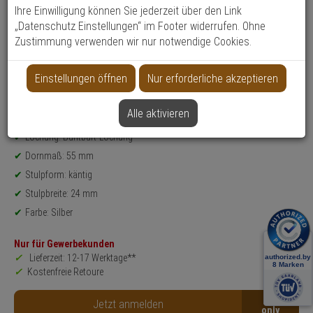
Ihre Einwilligung können Sie jederzeit über den Link
Weitere Varianten...
„Datenschutz Einstellungen“ im Footer widerrufen. Ohne
Produktinformationen
Zustimmung verwenden wir nur notwendige Cookies.
Einsteckschloss - Modell: ES BB
Sicherheitsstufe: 4
Einstellungen öffnen
Nur erforderliche akzeptieren
Einsatzbereich: Zimmertür
Entfernungsmaß: 72 mm
Alle aktivieren
DIN-Richtung: DIN R
Lochung: Buntbart-Lochung
Dornmaß: 55 mm
Stulpform: käntig
Stulpbreite: 24 mm
Farbe: Silber
Nur für Gewerbekunden
Lieferzeit: 12-17 Werktage**
Kostenfreie Retoure
B2B
Jetzt anmelden