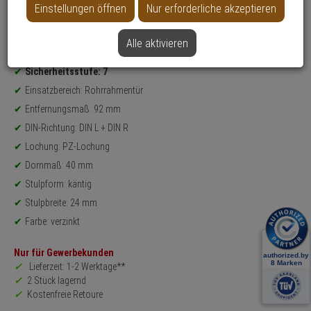
Einstellungen öffnen
Nur erforderliche akzeptieren
Weitere Varianten...
Alle aktivieren
Produktinformationen
Einsteckschloss - Modell: ESR
Sicherheitsstufe: 7
Einsatzbereich: Rohrrahmentür
Entfernungsmaß: 92 mm
DIN-Richtung: DIN L + DIN R
Lochung: PZ-Lochung
Dornmaß: 40 mm
Stulpform: käntig
Stulpbreite: 24 mm
Farbe: verzinkt
Nur für Gewerbekunden
Lieferzeit: 1-2 Werktage**
2 Stück lagernd
Kostenfreie Retoure