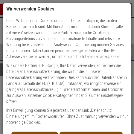
Warenkorb schließen
Suche öffnen
Warenko
Wir verwenden Cookies
Diese Website nutzt Cookies und ähnliche Technologien, die für den
+49 (0)821 899 493-0
Mo. - Do.: 8:00 - 16:30 | Fr.: 8:00 - 14:00 Uhr
0 ARTIKEL IM WARENKORB
Betrieb erforderlich sind. Mit Ihrer Zustimmung und durch Klick auf „alle
Kontaktservice nutzen
aktivieren“ setzen wir und unsere Partner zusätzliche Cookies, um Ihr
Ihr Warenkorb ist momentan leer.
Ergebnisse (
)
Nutzungserlebnis zu verbessern, personalisierte Inhalte und relevante
Fertig
Werbung bereitzustellen und Analysen zur Optimierung unserer Services
Shop
durchzuführen. Dabei können personenbezogene Daten wie Ihre IP-
durchsuchen
Adresse verarbeitet werden, um Inhalte an Ihre Interessen anzupassen.
Bitte
Es
Wie unsere Partner, z. B.
Google
, Ihre Daten verwenden, entnehmen Sie
geben
wurde
Details
Beratung
bitte deren Datenschutzerklärung, die wir für Sie in unserer
Sie
noch
Datenschutzerklärung
verlinkt haben. Dies kann auch den Datentransfer in
mindestens
Kategorien
Länder außerhalb der EU (z. B. USA) umfassen, wo möglicherweise ein
3
Suche
Abus ESR PZ LR Z 40 92 24
geringeres Datenschutzniveau gilt. Weitere Informationen und Optionen
Zeichen
gestartet
zur Auswahl einzelner Cookie-Kategorien finden Sie unter
'Einstellungen
ein,
Einsteckschloss,verzinkt
öffnen'
.
um
die
Ihre Einwilligung können Sie jederzeit über den Link „Datenschutz
Produktmerkmale
Suche
Einstellungen“ im Footer widerrufen. Ohne Zustimmung verwenden wir nur
zu
notwendige Cookies.
starten.
Datenblatt drucken