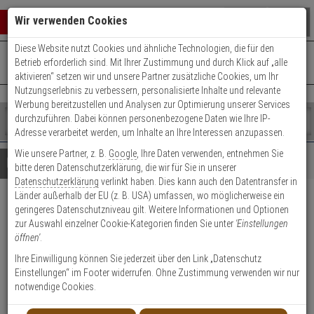
Warenkorb schließen
Suche öffnen
Warenko
Wir verwenden Cookies
Diese Website nutzt Cookies und ähnliche Technologien, die für den
+49 (0)821 899 493-0
Mo. - Do.: 8:00 - 16:30 | Fr.: 8:00 - 14:00 Uhr
0 ARTIKEL IM WARENKORB
Betrieb erforderlich sind. Mit Ihrer Zustimmung und durch Klick auf „alle
Kontaktservice nutzen
aktivieren“ setzen wir und unsere Partner zusätzliche Cookies, um Ihr
Ihr Warenkorb ist momentan leer.
Ergebnisse (
)
Nutzungserlebnis zu verbessern, personalisierte Inhalte und relevante
Fertig
Werbung bereitzustellen und Analysen zur Optimierung unserer Services
Shop
durchzuführen. Dabei können personenbezogene Daten wie Ihre IP-
durchsuchen
Adresse verarbeitet werden, um Inhalte an Ihre Interessen anzupassen.
Bitte
Es
Wie unsere Partner, z. B.
Google
, Ihre Daten verwenden, entnehmen Sie
geben
wurde
Details
Beratung
bitte deren Datenschutzerklärung, die wir für Sie in unserer
Sie
noch
Datenschutzerklärung
verlinkt haben. Dies kann auch den Datentransfer in
mindestens
Kategorien
Länder außerhalb der EU (z. B. USA) umfassen, wo möglicherweise ein
3
Suche
ABUS FG300 S AL0089
geringeres Datenschutzniveau gilt. Weitere Informationen und Optionen
Zeichen
gestartet
zur Auswahl einzelner Cookie-Kategorien finden Sie unter
'Einstellungen
ein,
abschließb. Fenstergriff, silb
öffnen'
.
um
die
Ihre Einwilligung können Sie jederzeit über den Link „Datenschutz
Produktmerkmale
Suche
Einstellungen“ im Footer widerrufen. Ohne Zustimmung verwenden wir nur
zu
notwendige Cookies.
Datenblatt drucken
starten.