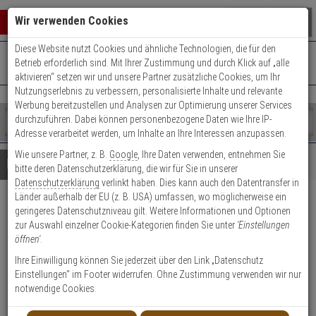
Warenkorb schließen
Suche öffnen
Warenko
Wir verwenden Cookies
Diese Website nutzt Cookies und ähnliche Technologien, die für den
+49 (0)821 899 493-0
Mo. - Do.: 8:00 - 16:30 | Fr.: 8:00 - 14:00 Uhr
0 ARTIKEL IM WARENKORB
Betrieb erforderlich sind. Mit Ihrer Zustimmung und durch Klick auf „alle
Kontaktservice nutzen
aktivieren“ setzen wir und unsere Partner zusätzliche Cookies, um Ihr
Ihr Warenkorb ist momentan leer.
Ergebnisse (
)
Nutzungserlebnis zu verbessern, personalisierte Inhalte und relevante
Fertig
Werbung bereitzustellen und Analysen zur Optimierung unserer Services
Shop
durchzuführen. Dabei können personenbezogene Daten wie Ihre IP-
durchsuchen
Adresse verarbeitet werden, um Inhalte an Ihre Interessen anzupassen.
Bitte
Es
Wie unsere Partner, z. B.
Google
, Ihre Daten verwenden, entnehmen Sie
geben
wurde
Details
Beratung
bitte deren Datenschutzerklärung, die wir für Sie in unserer
Sie
noch
Datenschutzerklärung
verlinkt haben. Dies kann auch den Datentransfer in
mindestens
Kategorien
Länder außerhalb der EU (z. B. USA) umfassen, wo möglicherweise ein
3
Suche
ABUS FG300 W AL0125
geringeres Datenschutzniveau gilt. Weitere Informationen und Optionen
Zeichen
gestartet
zur Auswahl einzelner Cookie-Kategorien finden Sie unter
'Einstellungen
ein,
abschließb. Fenstergriff, weiß
öffnen'
.
um
die
Ihre Einwilligung können Sie jederzeit über den Link „Datenschutz
Produktmerkmale
Suche
Einstellungen“ im Footer widerrufen. Ohne Zustimmung verwenden wir nur
zu
notwendige Cookies.
Datenblatt drucken
starten.