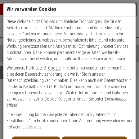
Warenkorb schließen
Suche öffnen
Warenko
Wir verwenden Cookies
Diese Website nutzt Cookies und ähnliche Technologien, die für den
+49 (0)821 899 493-0
Mo. - Do.: 8:00 - 16:30 | Fr.: 8:00 - 14:00 Uhr
0 ARTIKEL IM WARENKORB
Betrieb erforderlich sind. Mit Ihrer Zustimmung und durch Klick auf „alle
Kontaktservice nutzen
aktivieren“ setzen wir und unsere Partner zusätzliche Cookies, um Ihr
Ihr Warenkorb ist momentan leer.
Ergebnisse (
)
Nutzungserlebnis zu verbessern, personalisierte Inhalte und relevante
Fertig
Werbung bereitzustellen und Analysen zur Optimierung unserer Services
Shop
durchzuführen. Dabei können personenbezogene Daten wie Ihre IP-
durchsuchen
Adresse verarbeitet werden, um Inhalte an Ihre Interessen anzupassen.
Bitte
Es
Wie unsere Partner, z. B.
Google
, Ihre Daten verwenden, entnehmen Sie
geben
wurde
Details
Beratung
bitte deren Datenschutzerklärung, die wir für Sie in unserer
Sie
noch
Datenschutzerklärung
verlinkt haben. Dies kann auch den Datentransfer in
mindestens
Kategorien
Länder außerhalb der EU (z. B. USA) umfassen, wo möglicherweise ein
3
Suche
ABUS FG300A S AL0125
geringeres Datenschutzniveau gilt. Weitere Informationen und Optionen
Zeichen
gestartet
zur Auswahl einzelner Cookie-Kategorien finden Sie unter
'Einstellungen
ein,
Alarm-Fenstergriff silber
öffnen'
.
um
die
Ihre Einwilligung können Sie jederzeit über den Link „Datenschutz
3
Suche
Einstellungen“ im Footer widerrufen. Ohne Zustimmung verwenden wir nur
zu
notwendige Cookies.
starten.
Produktmerkmale