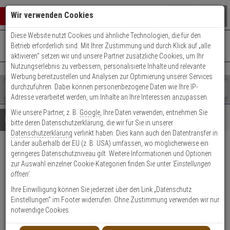
Warenkorb schließen
Suche öffnen
Warenko
Wir verwenden Cookies
Diese Website nutzt Cookies und ähnliche Technologien, die für den
+49 (0)821 899 493-0
Mo. - Do.: 8:00 - 16:30 | Fr.: 8:00 - 14:00 Uhr
0 ARTIKEL IM WARENKORB
Betrieb erforderlich sind. Mit Ihrer Zustimmung und durch Klick auf „alle
Kontaktservice nutzen
aktivieren“ setzen wir und unsere Partner zusätzliche Cookies, um Ihr
Ihr Warenkorb ist momentan leer.
Ergebnisse (
)
Nutzungserlebnis zu verbessern, personalisierte Inhalte und relevante
Fertig
Werbung bereitzustellen und Analysen zur Optimierung unserer Services
Shop
durchzuführen. Dabei können personenbezogene Daten wie Ihre IP-
durchsuchen
Adresse verarbeitet werden, um Inhalte an Ihre Interessen anzupassen.
Bitte
Es
Wie unsere Partner, z. B.
Google
, Ihre Daten verwenden, entnehmen Sie
geben
wurde
Details
Beratung
bitte deren Datenschutzerklärung, die wir für Sie in unserer
Sie
noch
Datenschutzerklärung
verlinkt haben. Dies kann auch den Datentransfer in
mindestens
Kategorien
Länder außerhalb der EU (z. B. USA) umfassen, wo möglicherweise ein
3
Suche
Abus HLT612 F1 EK
geringeres Datenschutzniveau gilt. Weitere Informationen und Optionen
Zeichen
gestartet
zur Auswahl einzelner Cookie-Kategorien finden Sie unter
'Einstellungen
ein,
Schutzbeschlag DG, Aluminium
öffnen'
.
um
die
Ihre Einwilligung können Sie jederzeit über den Link „Datenschutz
Produktmerkmale
Suche
Einstellungen“ im Footer widerrufen. Ohne Zustimmung verwenden wir nur
zu
notwendige Cookies.
starten.