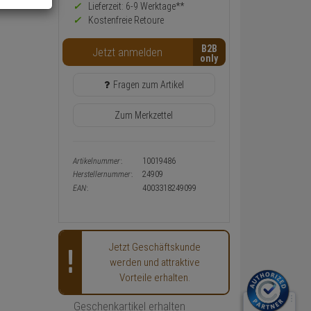
Preis,
Lieferzeit: 6-9 Werktage**
Verfügbakeit
Kostenfreie Retoure
und
Warenkorb-
B2B
Jetzt anmelden
oder
Konfigurieren-
Button
Fragen zum Artikel
Zum Merkzettel
Artikelnummer:
10019486
Herstellernummer:
24909
EAN:
4003318249099
Jetzt Geschäftskunde
werden und attraktive
Vorteile erhalten.
Geschenkartikel erhalten