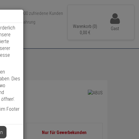
Über 350.000 zufriedene Kunden
r 15 Jahre Erfahrung
Warenkorb (0)
rderlich
Gast
ler Versand
0,
00
€
unsere
ierte
serer
resse
ren
haben. Dies
 wo
nd
 öffnen'
.
 im Footer
Informationen
en
Nur für Gewerbekunden
zurück