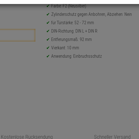
Farbe: F2 (Neusilber)
Zylinderschutz gegen Anbohren, Abziehen: Nein
für Türstärke: 52 - 72 mm
DIN-Richtung: DIN L + DIN R
Entferungsmaß: 92 mm
Vierkant: 10 mm
Anwendung: Einbruchsschutz
Kostenlose Rücksendung
Schneller Versand