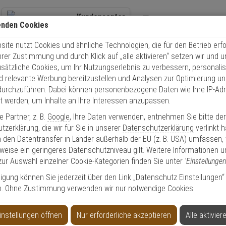
Kundencenter
enden Cookies
+49 (0)821 899 493-0
Übe
ite nutzt Cookies und ähnliche Technologien, die für den Betrieb erfo
Kontaktservice
nutzen
Schnel
Ihrer Zustimmung und durch Klick auf „alle aktivieren“ setzen wir und 
Mo. - Do.: 8:00 - 16:30 Fr. 8:00 - 14:00 Uhr
usätzliche Cookies, um Ihr Nutzungserlebnis zu verbessern, personalis
nd relevante Werbung bereitzustellen und Analysen zur Optimierung un
Einbruchschutz
Abus HLT612 F2 EK Schutzbeschlag DG, neusilber
durchzuführen. Dabei können personenbezogene Daten wie Ihre IP-Ad
et werden, um Inhalte an Ihre Interessen anzupassen.
 Partner, z. B.
Google
, Ihre Daten verwenden, entnehmen Sie bitte de
zerklärung, die wir für Sie in unserer
Datenschutzerklärung
verlinkt 
 den Datentransfer in Länder außerhalb der EU (z. B. USA) umfassen,
lag DG, neusilber
weise ein geringeres Datenschutzniveau gilt. Weitere Informationen u
zur Auswahl einzelner Cookie-Kategorien finden Sie unter
'Einstellungen
lligung können Sie jederzeit über den Link „Datenschutz Einstellungen“
n. Ohne Zustimmung verwenden wir nur notwendige Cookies.
Produktinformationen
Drückergarnitur - Modell: HLT 612
instellungen öffnen
Nur erforderliche akzeptieren
Alle aktivier
Einsatzbereich: Haustür