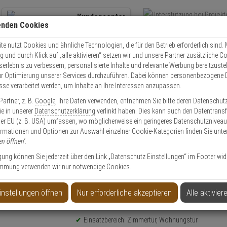
Kundencenter
enden Cookies
Übe
+49 (0)821 899 493-0
Schnel
Kontaktservice
nutzen
e nutzt Cookies und ähnliche Technologien, die für den Betrieb erforderlich sind. M
und durch Klick auf „alle aktivieren“ setzen wir und unsere Partner zusätzliche C
Mo. - Do.: 8:00 - 16:30 Fr. 8:00 - 14:00 Uhr
serlebnis zu verbessern, personalisierte Inhalte und relevante Werbung bereitzuste
r Optimierung unserer Services durchzuführen. Dabei können personenbezogene 
esse verarbeitet werden, um Inhalte an Ihre Interessen anzupassen.
Einbruchschutz
Abus KLS114 F4 EK Türschutzbeschlag DG, bronze
artner, z. B.
Google
, Ihre Daten verwenden, entnehmen Sie bitte deren Datenschut
Sie in unserer
Datenschutzerklärung
verlinkt haben. Dies kann auch den Datentransf
er EU (z. B. USA) umfassen, wo möglicherweise ein geringeres Datenschutzniveau 
ormationen und Optionen zur Auswahl einzelner Cookie-Kategorien finden Sie unte
en öffnen'
.
schlag DG, bronze
ligung können Sie jederzeit über den Link „Datenschutz Einstellungen“ im Footer wid
mmung verwenden wir nur notwendige Cookies.
instellungen öffnen
Nur erforderliche akzeptieren
Alle aktivier
Produktinformationen
Drückergarnitur - Modell: KLS114
Einsatzbereich: Zimmertür, Wohnungstür