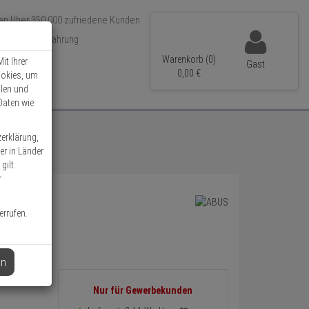
Über 350.000 zufriedene Kunden
r 15 Jahre Erfahrung
ler Versand
Warenkorb (0)
it Ihrer
Gast
0,
00
€
ookies, um
llen und
Daten wie
zerklärung,
er in Länder
gilt.
r
errufen.
en
Informationen
Nur für Gewerbekunden
zurück