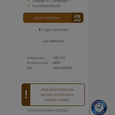
Preis,
Lieferzeit: 8-11 Werktage**
Verfügbakeit
Kostenfreie Retoure
und
Warenkorb-
B2B
Jetzt anmelden
oder
Konfigurieren-
Button
Fragen zum Artikel
Zum Merkzettel
Artikelnummer:
10021793
Herstellernummer:
08295
EAN:
4003318082955
Jetzt Geschäftskunde
werden und attraktive
Vorteile erhalten.
Geschenkartikel erhalten