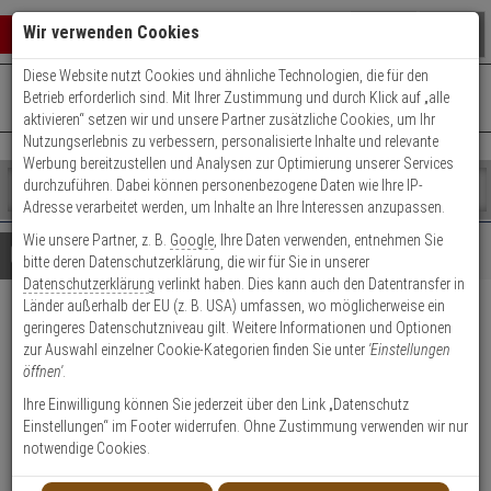
Warenkorb schließen
Suche öffnen
Warenko
Wir verwenden Cookies
Diese Website nutzt Cookies und ähnliche Technologien, die für den
+49 (0)821 899 493-0
Mo. - Do.: 8:00 - 16:30 | Fr.: 8:00 - 14:00 Uhr
0 ARTIKEL IM WARENKORB
Betrieb erforderlich sind. Mit Ihrer Zustimmung und durch Klick auf „alle
Kontaktservice nutzen
aktivieren“ setzen wir und unsere Partner zusätzliche Cookies, um Ihr
Ihr Warenkorb ist momentan leer.
Ergebnisse (
)
Nutzungserlebnis zu verbessern, personalisierte Inhalte und relevante
Fertig
Werbung bereitzustellen und Analysen zur Optimierung unserer Services
Shop
durchzuführen. Dabei können personenbezogene Daten wie Ihre IP-
durchsuchen
Adresse verarbeitet werden, um Inhalte an Ihre Interessen anzupassen.
Bitte
Es
Wie unsere Partner, z. B.
Google
, Ihre Daten verwenden, entnehmen Sie
geben
wurde
Details
Beratung
bitte deren Datenschutzerklärung, die wir für Sie in unserer
Sie
noch
Datenschutzerklärung
verlinkt haben. Dies kann auch den Datentransfer in
mindestens
Kategorien
Länder außerhalb der EU (z. B. USA) umfassen, wo möglicherweise ein
3
Suche
Abus KLS114 F9 EK
geringeres Datenschutzniveau gilt. Weitere Informationen und Optionen
Zeichen
gestartet
zur Auswahl einzelner Cookie-Kategorien finden Sie unter
'Einstellungen
ein,
Türschutzbeschlag DG, Edelstahl
öffnen'
.
um
die
Ihre Einwilligung können Sie jederzeit über den Link „Datenschutz
Produktmerkmale
Suche
Einstellungen“ im Footer widerrufen. Ohne Zustimmung verwenden wir nur
zu
notwendige Cookies.
starten.