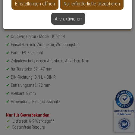
Einstellungen öffnen
Nur erforderliche akzeptieren
Datenblatt drucken
Alle aktivieren
Weitere Varianten...
Produktinformationen
Drückergarnitur - Modell: KLS114
Einsatzbereich: Zimmertür, Wohnungstür
Farbe: F9-Edelstahl
Zylinderschutz gegen Anbohren, Abziehen: Nein
für Türstärke: 37 - 47 mm
DIN-Richtung: DIN L + DIN R
Entferungsmaß: 72 mm
Vierkant: 8 mm
Anwendung: Einbruchsschutz
Nur für Gewerbekunden
Lieferzeit: 6-9 Werktage**
Kostenfreie Retoure