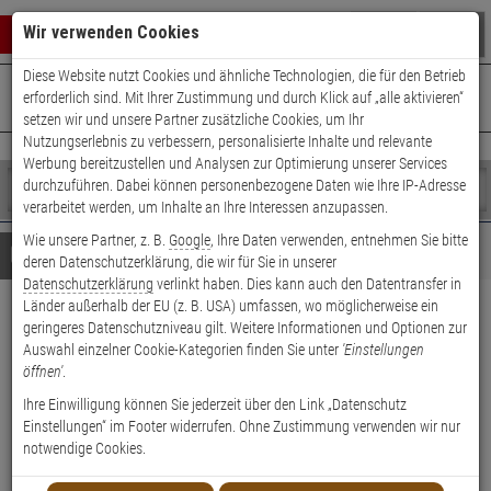
Warenkorb schließen
Suche öffnen
Warenko
Wir verwenden Cookies
Diese Website nutzt Cookies und ähnliche Technologien, die für den Betrieb
+49 (0)821 899 493-0
Mo. - Do.: 8:00 - 16:30 | Fr.: 8:00 - 14:00 Uhr
0 ARTIKEL IM WARENKORB
erforderlich sind. Mit Ihrer Zustimmung und durch Klick auf „alle aktivieren“
Kontaktservice nutzen
setzen wir und unsere Partner zusätzliche Cookies, um Ihr
Ihr Warenkorb ist momentan leer.
Ergebnisse (
)
Nutzungserlebnis zu verbessern, personalisierte Inhalte und relevante
Fertig
Werbung bereitzustellen und Analysen zur Optimierung unserer Services
Shop
durchzuführen. Dabei können personenbezogene Daten wie Ihre IP-Adresse
durchsuchen
verarbeitet werden, um Inhalte an Ihre Interessen anzupassen.
Bitte
Es
Wie unsere Partner, z. B.
Google
, Ihre Daten verwenden, entnehmen Sie bitte
geben
wurde
Details
Beratung
deren Datenschutzerklärung, die wir für Sie in unserer
Sie
noch
Datenschutzerklärung
verlinkt haben. Dies kann auch den Datentransfer in
mindestens
Kategorien
Länder außerhalb der EU (z. B. USA) umfassen, wo möglicherweise ein
3
Suche
ABUS Messing Monoblock
geringeres Datenschutzniveau gilt. Weitere Informationen und Optionen zur
Zeichen
gestartet
Auswahl einzelner Cookie-Kategorien finden Sie unter
'Einstellungen
82/63 Vorhangschloss
ein,
öffnen'
.
um
die
Ihre Einwilligung können Sie jederzeit über den Link „Datenschutz
Suche
Einstellungen“ im Footer widerrufen. Ohne Zustimmung verwenden wir nur
Vorhangschloss, Monoblock, Industrie-Hangeschloss, Panzer-
zu
notwendige Cookies.
Vorhängeschloss - Modell: Messing
starten.
Sicherheitsstufe: 6