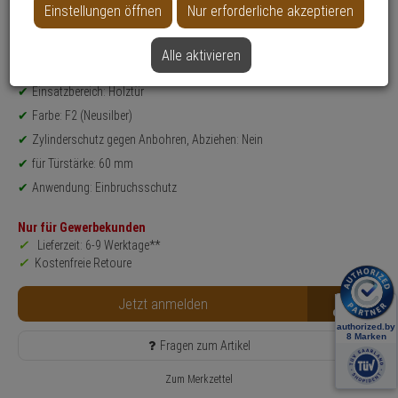
Einstellungen öffnen
Nur erforderliche akzeptieren
Weitere Varianten...
Alle aktivieren
Produktinformationen
Schutzrosette - Modell: RH 410
Einsatzbereich: Holztür
Farbe: F2 (Neusilber)
Zylinderschutz gegen Anbohren, Abziehen: Nein
für Türstärke: 60 mm
Anwendung: Einbruchsschutz
Nur für Gewerbekunden
Lieferzeit: 6-9 Werktage**
Kostenfreie Retoure
B2B
Jetzt anmelden
Fragen zum Artikel
Zum Merkzettel