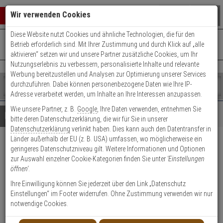
Warenkorb schließen
Suche öffnen
Warenko
Wir verwenden Cookies
Diese Website nutzt Cookies und ähnliche Technologien, die für den
+49 (0)821 899 493-0
Mo. - Do.: 8:00 - 16:30 | Fr.: 8:00 - 14:00 Uhr
0 ARTIKEL IM WARENKORB
Betrieb erforderlich sind. Mit Ihrer Zustimmung und durch Klick auf „alle
Kontaktservice nutzen
aktivieren“ setzen wir und unsere Partner zusätzliche Cookies, um Ihr
Ihr Warenkorb ist momentan leer.
Ergebnisse (
)
Nutzungserlebnis zu verbessern, personalisierte Inhalte und relevante
Fertig
Werbung bereitzustellen und Analysen zur Optimierung unserer Services
Shop
durchzuführen. Dabei können personenbezogene Daten wie Ihre IP-
durchsuchen
Adresse verarbeitet werden, um Inhalte an Ihre Interessen anzupassen.
Bitte
Es
Wie unsere Partner, z. B.
Google
, Ihre Daten verwenden, entnehmen Sie
geben
wurde
Details
Beratung
bitte deren Datenschutzerklärung, die wir für Sie in unserer
Sie
noch
Datenschutzerklärung
verlinkt haben. Dies kann auch den Datentransfer in
mindestens
Kategorien
Länder außerhalb der EU (z. B. USA) umfassen, wo möglicherweise ein
3
Suche
Abus RH410 F2 Schutzrosette
geringeres Datenschutzniveau gilt. Weitere Informationen und Optionen
Zeichen
gestartet
zur Auswahl einzelner Cookie-Kategorien finden Sie unter
'Einstellungen
ein,
für Holztür, neusilber
öffnen'
.
um
die
Ihre Einwilligung können Sie jederzeit über den Link „Datenschutz
Produktmerkmale
Suche
Einstellungen“ im Footer widerrufen. Ohne Zustimmung verwenden wir nur
zu
notwendige Cookies.
starten.
Datenblatt drucken