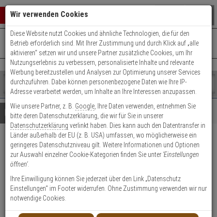
Warenkorb schließen
Suche öffnen
Warenko
Wir verwenden Cookies
Diese Website nutzt Cookies und ähnliche Technologien, die für den
+49 (0)821 899 493-0
Mo. - Do.: 8:00 - 16:30 | Fr.: 8:00 - 14:00 Uhr
0 ARTIKEL IM WARENKORB
Betrieb erforderlich sind. Mit Ihrer Zustimmung und durch Klick auf „alle
Kontaktservice nutzen
aktivieren“ setzen wir und unsere Partner zusätzliche Cookies, um Ihr
Ihr Warenkorb ist momentan leer.
Ergebnisse (
)
Nutzungserlebnis zu verbessern, personalisierte Inhalte und relevante
Fertig
Werbung bereitzustellen und Analysen zur Optimierung unserer Services
Shop
durchzuführen. Dabei können personenbezogene Daten wie Ihre IP-
durchsuchen
Adresse verarbeitet werden, um Inhalte an Ihre Interessen anzupassen.
Bitte
Es
Wie unsere Partner, z. B.
Google
, Ihre Daten verwenden, entnehmen Sie
geben
wurde
Details
Beratung
bitte deren Datenschutzerklärung, die wir für Sie in unserer
Sie
noch
Datenschutzerklärung
verlinkt haben. Dies kann auch den Datentransfer in
mindestens
Kategorien
Länder außerhalb der EU (z. B. USA) umfassen, wo möglicherweise ein
3
Suche
Abus RH414 F1 Schutzrosette
geringeres Datenschutzniveau gilt. Weitere Informationen und Optionen
Zeichen
gestartet
zur Auswahl einzelner Cookie-Kategorien finden Sie unter
'Einstellungen
ein,
für Holztüren,alu.
öffnen'
.
um
die
Ihre Einwilligung können Sie jederzeit über den Link „Datenschutz
Produktmerkmale
Suche
Einstellungen“ im Footer widerrufen. Ohne Zustimmung verwenden wir nur
zu
notwendige Cookies.
Datenblatt drucken
starten.