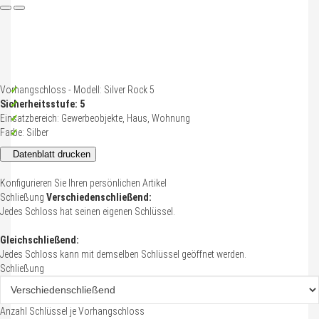
Telefonnummer
*
Rückrufzeit
*
bis
Vorhangschloss - Modell: Silver Rock 5
Sicherheitsstufe: 5
Anliegen
*
Einsatzbereich: Gewerbeobjekte, Haus, Wohnung
Farbe: Silber
Ich benötige ein Angebot mit persönlicher Beratung.
Datenblatt drucken
Ich habe Fragen zur Funktionsweise von Produkten.
Ich habe Fragen zu einem Auftrag.
Konfigurieren Sie Ihren persönlichen Artikel
Ich wünsche weitere Informationen zum Thema individuelle Preislisten
Schließung
Verschiedenschließend:
Jedes Schloss hat seinen eigenen Schlüssel.
Nachricht
Gleichschließend:
Jedes Schloss kann mit demselben Schlüssel geöffnet werden.
Schließung
Anzahl Schlüssel je Vorhangschloss