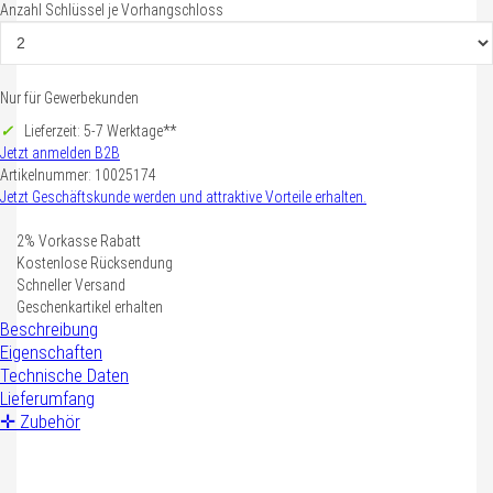
Anzahl Schlüssel je Vorhangschloss
te füllen Sie alle Felder mit dem Stern (*) aus!
Nur für Gewerbekunden
Lieferzeit: 5-7 Werktage**
rede
*
Jetzt anmelden
B2B
Herr
Frau
divers
Artikelnummer: 10025174
Jetzt Geschäftskunde werden und attraktive Vorteile erhalten.
rname
2% Vorkasse Rabatt
Kostenlose Rücksendung
Schneller Versand
chname
Geschenkartikel erhalten
Beschreibung
Eigenschaften
Technische Daten
Ihre Kontaktinformationen
Lieferumfang
✛ Zubehör
Mail Adresse