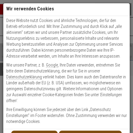
Warenkorb schließen
Suche öffnen
Warenko
Wir verwenden Cookies
Diese Website nutzt Cookies und ähnliche Technologien, die für den
+49 (0)821 899 493-0
Mo. - Do.: 8:00 - 16:30 | Fr.: 8:00 - 14:00 Uhr
0 ARTIKEL IM WARENKORB
Betrieb erforderlich sind. Mit Ihrer Zustimmung und durch Klick auf „alle
Kontaktservice nutzen
aktivieren“ setzen wir und unsere Partner zusätzliche Cookies, um Ihr
Ihr Warenkorb ist momentan leer.
Ergebnisse (
)
Nutzungserlebnis zu verbessern, personalisierte Inhalte und relevante
Fertig
Werbung bereitzustellen und Analysen zur Optimierung unserer Services
Shop
durchzuführen. Dabei können personenbezogene Daten wie Ihre IP-
durchsuchen
Adresse verarbeitet werden, um Inhalte an Ihre Interessen anzupassen.
Bitte
Es
Wie unsere Partner, z. B.
Google
, Ihre Daten verwenden, entnehmen Sie
geben
wurde
Details
Beratung
bitte deren Datenschutzerklärung, die wir für Sie in unserer
Sie
noch
Datenschutzerklärung
verlinkt haben. Dies kann auch den Datentransfer in
mindestens
Kategorien
Länder außerhalb der EU (z. B. USA) umfassen, wo möglicherweise ein
3
Suche
ABUS Silver Rock 5
geringeres Datenschutzniveau gilt. Weitere Informationen und Optionen
Zeichen
gestartet
zur Auswahl einzelner Cookie-Kategorien finden Sie unter
'Einstellungen
Vorhangschloss 5/40HB63
ein,
öffnen'
.
um
die
Ihre Einwilligung können Sie jederzeit über den Link „Datenschutz
Suche
Einstellungen“ im Footer widerrufen. Ohne Zustimmung verwenden wir nur
Vorhangschloss, Industrie-Hangeschloss, Langbügel-
zu
notwendige Cookies.
Hangschloss - Modell: Silver Rock 5
starten.
Sicherheitsstufe: 7