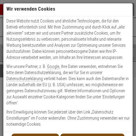
Warenkorb schließen
Suche öffnen
Warenko
Wir verwenden Cookies
Diese Website nutzt Cookies und ähnliche Technologien, die für den
+49 (0)821 899 493-0
Mo. - Do.: 8:00 - 16:30 | Fr.: 8:00 - 14:00 Uhr
0 ARTIKEL IM WARENKORB
Betrieb erforderlich sind. Mit Ihrer Zustimmung und durch Klick auf „alle
Kontaktservice nutzen
aktivieren“ setzen wir und unsere Partner zusätzliche Cookies, um Ihr
Ihr Warenkorb ist momentan leer.
Ergebnisse (
)
Nutzungserlebnis zu verbessern, personalisierte Inhalte und relevante
Fertig
Werbung bereitzustellen und Analysen zur Optimierung unserer Services
Shop
durchzuführen. Dabei können personenbezogene Daten wie Ihre IP-
durchsuchen
Adresse verarbeitet werden, um Inhalte an Ihre Interessen anzupassen.
Bitte
Es
Wie unsere Partner, z. B.
Google
, Ihre Daten verwenden, entnehmen Sie
geben
wurde
Details
Beratung
bitte deren Datenschutzerklärung, die wir für Sie in unserer
Sie
noch
Datenschutzerklärung
verlinkt haben. Dies kann auch den Datentransfer in
mindestens
Kategorien
Länder außerhalb der EU (z. B. USA) umfassen, wo möglicherweise ein
3
Suche
ABUS Spector-E Schutzhelm
geringeres Datenschutzniveau gilt. Weitere Informationen und Optionen
Zeichen
gestartet
zur Auswahl einzelner Cookie-Kategorien finden Sie unter
'Einstellungen
ein,
BG-Set weiß/orange
öffnen'
.
um
die
Ihre Einwilligung können Sie jederzeit über den Link „Datenschutz
Produktmerkmale
Suche
Einstellungen“ im Footer widerrufen. Ohne Zustimmung verwenden wir nur
zu
NEU
notwendige Cookies.
Datenblatt drucken
starten.