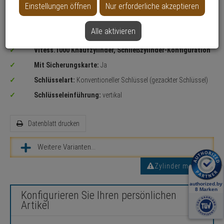
Einstellungen öffnen
Nur erforderliche akzeptieren
Alle aktivieren
Sicherheitslevel:
MITTEL
Vitess.1000 Knaufzylinder, Schließzylinder-Konfiguration
Mit Sicherungskarte:
Ja
Schlüsselart:
Konventioneller Schlüssel (gezackter Schlüssel)
Schlüsseleinführung:
vertikal
Datenblatt drucken
Weitere Varianten...
Zylinder messen
Konfigurieren Sie Ihren persönlichen
Artikel