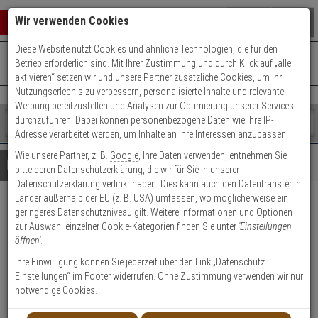
Warenkorb schließen
Suche öffnen
Warenko
Wir verwenden Cookies
Diese Website nutzt Cookies und ähnliche Technologien, die für den
+49 (0)821 899 493-0
Mo. - Do.: 8:00 - 16:30 | Fr.: 8:00 - 14:00 Uhr
0 ARTIKEL IM WARENKORB
Betrieb erforderlich sind. Mit Ihrer Zustimmung und durch Klick auf „alle
Kontaktservice nutzen
aktivieren“ setzen wir und unsere Partner zusätzliche Cookies, um Ihr
Ihr Warenkorb ist momentan leer.
Ergebnisse (
)
Nutzungserlebnis zu verbessern, personalisierte Inhalte und relevante
Fertig
Werbung bereitzustellen und Analysen zur Optimierung unserer Services
Shop
durchzuführen. Dabei können personenbezogene Daten wie Ihre IP-
durchsuchen
Adresse verarbeitet werden, um Inhalte an Ihre Interessen anzupassen.
Bitte
Es
Wie unsere Partner, z. B.
Google
, Ihre Daten verwenden, entnehmen Sie
geben
wurde
Details
Beratung
bitte deren Datenschutzerklärung, die wir für Sie in unserer
Sie
noch
Datenschutzerklärung
verlinkt haben. Dies kann auch den Datentransfer in
mindestens
Kategorien
Länder außerhalb der EU (z. B. USA) umfassen, wo möglicherweise ein
3
Suche
ABUS Vitess.1000
geringeres Datenschutzniveau gilt. Weitere Informationen und Optionen
Zeichen
gestartet
zur Auswahl einzelner Cookie-Kategorien finden Sie unter
'Einstellungen
Knaufzylinder V1L430
ein,
öffnen'
.
um
die
Ihre Einwilligung können Sie jederzeit über den Link „Datenschutz
Suche
Einstellungen“ im Footer widerrufen. Ohne Zustimmung verwenden wir nur
zu
notwendige Cookies.
starten.