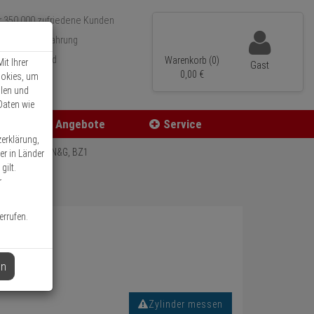
r 350.000 zufriedene Kunden
 15 Jahre Erfahrung
neller Versand
Warenkorb (0)
it Ihrer
Gast
0,
00
€
ookies, um
llen und
Daten wie
Angebote
Service
zerklärung,
5 vs, 3 Schl., N&G, BZ1
er in Länder
gilt.
r
errufen.
en
Zylinder messen