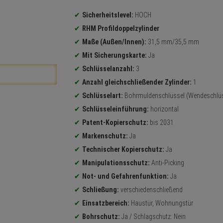
Produktinformationen
Sicherheitslevel:
HOCH
RHM Profildoppelzylinder
Maße (Außen/Innen):
31,5 mm/35,5 mm
Mit Sicherungskarte:
Ja
Schlüsselanzahl:
3
Anzahl gleichschließender Zylinder:
1
Schlüsselart:
Bohrmuldenschlüssel (Wendeschlüs
Schlüsseleinführung:
horizontal
Patent-Kopierschutz:
bis 2031
Markenschutz:
Ja
Technischer Kopierschutz:
Ja
Manipulationsschutz:
Anti-Picking
Not- und Gefahrenfunktion:
Ja
Schließung:
verschiedenschließend
Einsatzbereich:
Haustür, Wohnungstür
Bohrschutz:
Ja / Schlagschutz: Nein