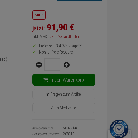
Informationen
SALE
zurück
Preis,
91,
90
€
jetzt:
Verfügbakeit
und
inkl. MwSt.
zzgl. Versandkosten
Warenkorb-
oder
Lieferzeit: 3-4 Werktage**
Konfigurieren-
Kostenfreie Retoure
Button
sel)
Menge
In den Warenkorb
Fragen zum Artikel
Zum Merkzettel
Artikelnummer:
50029146
Herstellernummer:
208910