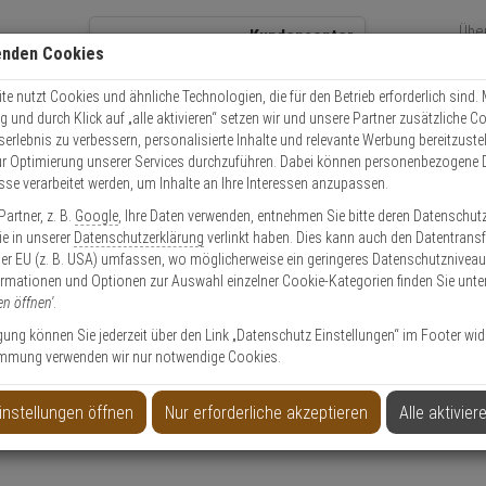
Übe
Kundencenter
enden Cookies
Über
+49 (0)821 899 493-0
Sch
Kontaktservice
nutzen
e nutzt Cookies und ähnliche Technologien, die für den Betrieb erforderlich sind. M
und durch Klick auf „alle aktivieren“ setzen wir und unsere Partner zusätzliche C
Mo. - Do.: 8:00 - 16:30 Fr. 8:00 - 14:00 Uhr
serlebnis zu verbessern, personalisierte Inhalte und relevante Werbung bereitzuste
r Optimierung unserer Services durchzuführen. Dabei können personenbezogene 
esse verarbeitet werden, um Inhalte an Ihre Interessen anzupassen.
Video
Zutritt
Einbruch
Brand
artner, z. B.
Google
, Ihre Daten verwenden, entnehmen Sie bitte deren Datenschut
olle
Schließzylinder
Schließzylinder Set
CES RHM Doppelzyl. 31,5/35,
Sie in unserer
Datenschutzerklärung
verlinkt haben. Dies kann auch den Datentransf
er EU (z. B. USA) umfassen, wo möglicherweise ein geringeres Datenschutzniveau 
ormationen und Optionen zur Auswahl einzelner Cookie-Kategorien finden Sie unte
en öffnen'
.
ligung können Sie jederzeit über den Link „Datenschutz Einstellungen“ im Footer wid
mmung verwenden wir nur notwendige Cookies.
s, 3 Schl., N&G, BZ1
instellungen öffnen
Nur erforderliche akzeptieren
Alle aktivier