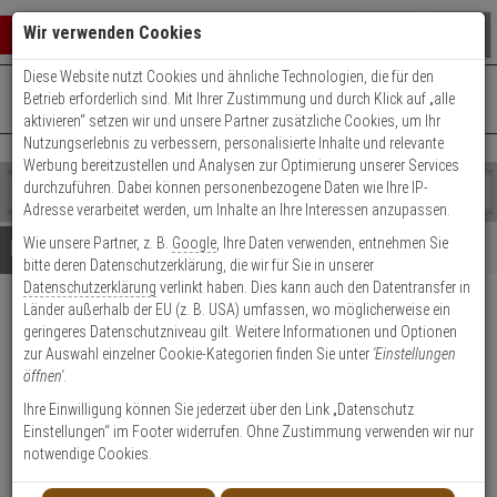
Warenkorb schließen
Suche öffnen
Warenko
Wir verwenden Cookies
Diese Website nutzt Cookies und ähnliche Technologien, die für den
+49 (0)821 899 493-0
Mo. - Do.: 8:00 - 16:30 | Fr.: 8:00 - 14:00 Uhr
0 ARTIKEL IM WARENKORB
Betrieb erforderlich sind. Mit Ihrer Zustimmung und durch Klick auf „alle
Kontaktservice nutzen
aktivieren“ setzen wir und unsere Partner zusätzliche Cookies, um Ihr
Ihr Warenkorb ist momentan leer.
Ergebnisse (
)
Nutzungserlebnis zu verbessern, personalisierte Inhalte und relevante
Fertig
Werbung bereitzustellen und Analysen zur Optimierung unserer Services
Shop
durchzuführen. Dabei können personenbezogene Daten wie Ihre IP-
durchsuchen
Adresse verarbeitet werden, um Inhalte an Ihre Interessen anzupassen.
Bitte
Es
Wie unsere Partner, z. B.
Google
, Ihre Daten verwenden, entnehmen Sie
geben
wurde
Details
Beratung
bitte deren Datenschutzerklärung, die wir für Sie in unserer
Sie
noch
Datenschutzerklärung
verlinkt haben. Dies kann auch den Datentransfer in
mindestens
Kategorien
Länder außerhalb der EU (z. B. USA) umfassen, wo möglicherweise ein
3
Suche
CES RHM Doppelzyl.
geringeres Datenschutzniveau gilt. Weitere Informationen und Optionen
Zeichen
gestartet
31,5/40,5 vs, 3 Schl., N&G, BZ1
zur Auswahl einzelner Cookie-Kategorien finden Sie unter
'Einstellungen
ein,
öffnen'
.
um
die
Produktmerkmale
Ihre Einwilligung können Sie jederzeit über den Link „Datenschutz
Suche
Einstellungen“ im Footer widerrufen. Ohne Zustimmung verwenden wir nur
zu
notwendige Cookies.
starten.
Zylinder messen