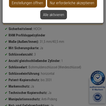
Einstellungen öffnen
Nur erforderliche akzeptieren
Datenblatt drucken
Alle aktivieren
Weitere Varianten...
Produktinformationen
Sicherheitslevel:
HOCH
RHM Profildoppelzylinder
Maße (Außen/Innen):
31,5 mm/40,5 mm
Mit Sicherungskarte:
Ja
Schlüsselanzahl:
3
Anzahl gleichschließender Zylinder:
1
Schlüsselart:
Bohrmuldenschlüssel (Wendeschlüssel)
Schlüsseleinführung:
horizontal
Patent-Kopierschutz:
bis 2031
Markenschutz:
Ja
Technischer Kopierschutz:
Ja
Manipulationsschutz:
Anti-Picking
Not- und Gefahrenfunktion:
Ja