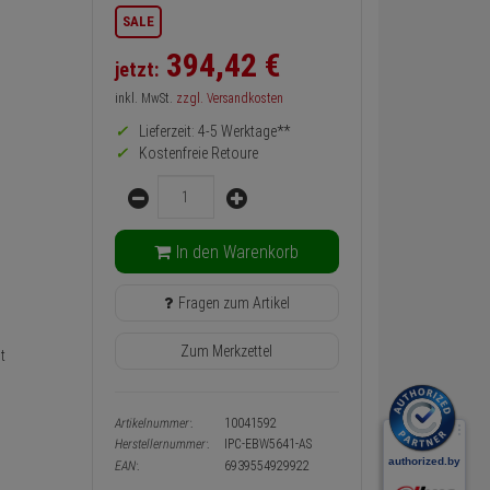
Informationen
SALE
zurück
Preis,
394,
42
€
jetzt:
Verfügbakeit
und
inkl. MwSt.
zzgl. Versandkosten
Warenkorb-
oder
Lieferzeit: 4-5 Werktage**
Konfigurieren-
Kostenfreie Retoure
Button
Menge
In den Warenkorb
Fragen zum Artikel
Zum Merkzettel
t
Artikelnummer:
10041592
Herstellernummer:
IPC-EBW5641-AS
EAN:
6939554929922