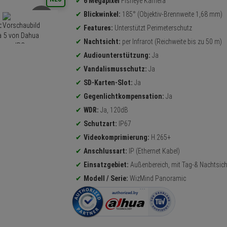
6 Megapixel
Fisheye Kamera
Blickwinkel:
185° (Objektiv-Brennweite 1,68 mm)
Features:
Unterstützt Perimeterschutz
Nachtsicht:
per Infrarot (Reichweite bis zu 50 m)
Audiounterstützung:
Ja
Vandalismusschutz:
Ja
SD-Karten-Slot:
Ja
Gegenlichtkompensation:
Ja
WDR:
Ja, 120dB
Schutzart:
IP67
Videokomprimierung:
H.265+
Anschlussart:
IP (Ethernet Kabel)
Einsatzgebiet:
Außenbereich, mit Tag-& Nachtsich
Modell / Serie:
WizMind Panoramic