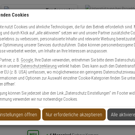
Kundencenter
enden Cookies
Übe
+49 (0)821 899 493-0
Schnel
Kontaktservice
nutzen
e nutzt Cookies und ähnliche Technologien, die für den Betrieb erforderlich sind. M
und durch Klick auf „alle aktivieren“ setzen wir und unsere Partner zusätzliche C
Mo. - Do.: 8:00 - 16:30 Fr. 8:00 - 14:00 Uhr
serlebnis zu verbessern, personalisierte Inhalte und relevante Werbung bereitzuste
r Optimierung unserer Services durchzuführen. Dabei können personenbezogene 
esse verarbeitet werden, um Inhalte an Ihre Interessen anzupassen.
Video
Zutritt
Einbruch
Brand
artner, z. B.
Google
, Ihre Daten verwenden, entnehmen Sie bitte deren Datenschut
a IPC-EBW5641P-AS IP-Kamera 6MPx T/N IR PoE
Sie in unserer
Datenschutzerklärung
verlinkt haben. Dies kann auch den Datentransf
er EU (z. B. USA) umfassen, wo möglicherweise ein geringeres Datenschutzniveau 
ormationen und Optionen zur Auswahl einzelner Cookie-Kategorien finden Sie unte
Artikel
en öffnen'
.
ligung können Sie jederzeit über den Link „Datenschutz Einstellungen“ im Footer wid
mmung verwenden wir nur notwendige Cookies.
mera 6MPx T/N IR PoE
instellungen öffnen
Nur erforderliche akzeptieren
Alle aktivier
Produktinformationen
NEU