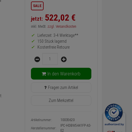
a
Informationen
SALE
zurück
Preis,
522,
02
€
jetzt:
Verfügbakeit
und
inkl. MwSt.
zzgl. Versandkosten
Warenkorb-
oder
Lieferzeit: 3-4 Werktage**
Konfigurieren-
150 Stück lagernd
Button
Kostenfreie Retoure
Menge
In den Warenkorb
Fragen zum Artikel
t
Zum Merkzettel
Artikelnummer:
10035620
IPC-HDBW5441FP-AS-
Herstellernummer:
E2