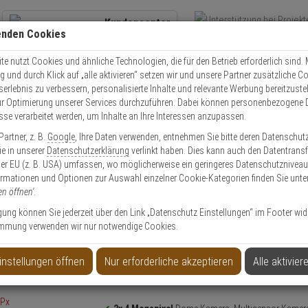
Kundencenter
enden Cookies
Übe
+49 (0)821 899 493-0
Schnel
Kontaktservice
nutzen
e nutzt Cookies und ähnliche Technologien, die für den Betrieb erforderlich sind. M
und durch Klick auf „alle aktivieren“ setzen wir und unsere Partner zusätzliche C
Mo. - Do.: 8:00 - 16:30 Fr. 8:00 - 14:00 Uhr
serlebnis zu verbessern, personalisierte Inhalte und relevante Werbung bereitzuste
r Optimierung unserer Services durchzuführen. Dabei können personenbezogene 
esse verarbeitet werden, um Inhalte an Ihre Interessen anzupassen.
Video
Zutritt
Einbruch
Brand
artner, z. B.
Google
, Ihre Daten verwenden, entnehmen Sie bitte deren Datenschut
a IPC-HDBW5441FP-AS-E2-0280B IP-Kamera 2x 4MPx
Sie in unserer
Datenschutzerklärung
verlinkt haben. Dies kann auch den Datentransf
er EU (z. B. USA) umfassen, wo möglicherweise ein geringeres Datenschutzniveau 
ormationen und Optionen zur Auswahl einzelner Cookie-Kategorien finden Sie unte
el Artikel
en öffnen'
.
ligung können Sie jederzeit über den Link „Datenschutz Einstellungen“ im Footer wid
mmung verwenden wir nur notwendige Cookies.
-0280B IP-Kamera 2x 4MPx
instellungen öffnen
Nur erforderliche akzeptieren
Alle aktivier
Produktinformationen