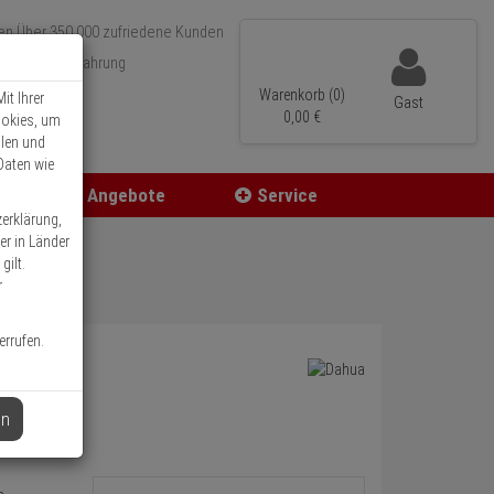
Über 350.000 zufriedene Kunden
r 15 Jahre Erfahrung
ler Versand
Warenkorb (0)
it Ihrer
Gast
0,
00
€
ookies, um
llen und
Daten wie
Angebote
Service
zerklärung,
er in Länder
gilt.
r
errufen.
en