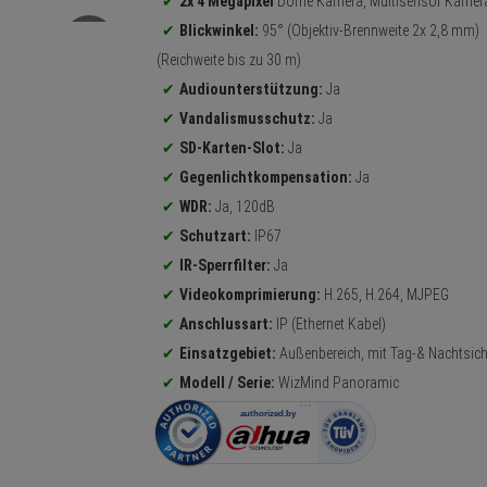
2x 4 Megapixel
Dome Kamera, Multisensor Kamer
Blickwinkel:
95° (Objektiv-Brennweite 2x 2,8 mm)
(Reichweite bis zu 30 m)
Audiounterstützung:
Ja
Vandalismusschutz:
Ja
SD-Karten-Slot:
Ja
Gegenlichtkompensation:
Ja
WDR:
Ja, 120dB
Schutzart:
IP67
IR-Sperrfilter:
Ja
Videokomprimierung:
H.265, H.264, MJPEG
Anschlussart:
IP (Ethernet Kabel)
Einsatzgebiet:
Außenbereich, mit Tag-& Nachtsich
Modell / Serie:
WizMind Panoramic