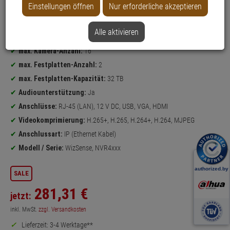
Einstellungen öffnen
Nur erforderliche akzeptieren
Datenblatt drucken
Alle aktivieren
Produktinformationen
NVR
(4K Ultra HD max. Bildauflösung)
max. Kamera-Anzahl:
16
max. Festplatten-Anzahl:
2
max. Festplatten-Kapazität:
32 TB
Audiounterstützung:
Ja
Anschlüsse:
RJ-45 (LAN), 12 V DC, USB, VGA, HDMI
Videokomprimierung:
H.265+, H.265, H.264+, H.264, MJPEG
Anschlussart:
IP (Ethernet Kabel)
Modell / Serie:
WizSense, NVR4xxx
SALE
281,
31
€
jetzt:
inkl. MwSt.
zzgl. Versandkosten
Lieferzeit: 3-4 Werktage**