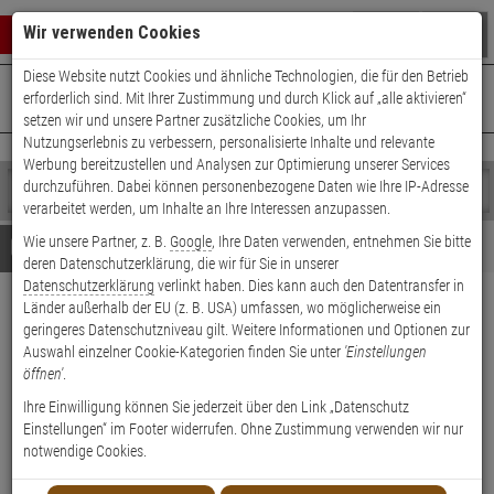
Warenkorb schließen
Suche öffnen
Warenko
Wir verwenden Cookies
Diese Website nutzt Cookies und ähnliche Technologien, die für den Betrieb
+49 (0)821 899 493-0
Mo. - Do.: 8:00 - 16:30 | Fr.: 8:00 - 14:00 Uhr
0 ARTIKEL IM WARENKORB
erforderlich sind. Mit Ihrer Zustimmung und durch Klick auf „alle aktivieren“
Kontaktservice nutzen
setzen wir und unsere Partner zusätzliche Cookies, um Ihr
Ihr Warenkorb ist momentan leer.
Ergebnisse (
)
Nutzungserlebnis zu verbessern, personalisierte Inhalte und relevante
Fertig
Werbung bereitzustellen und Analysen zur Optimierung unserer Services
Shop
durchzuführen. Dabei können personenbezogene Daten wie Ihre IP-Adresse
durchsuchen
verarbeitet werden, um Inhalte an Ihre Interessen anzupassen.
Bitte
Es
Wie unsere Partner, z. B.
Google
, Ihre Daten verwenden, entnehmen Sie bitte
geben
wurde
Details
Beratung
Beliebte 4K Ultra HD Artikel
deren Datenschutzerklärung, die wir für Sie in unserer
Sie
noch
Datenschutzerklärung
verlinkt haben. Dies kann auch den Datentransfer in
mindestens
Kategorien
Länder außerhalb der EU (z. B. USA) umfassen, wo möglicherweise ein
3
Suche
Dahua NVR4216-EI 16-Kanal
geringeres Datenschutzniveau gilt. Weitere Informationen und Optionen zur
Zeichen
gestartet
NVR, HDMI/VGA
Auswahl einzelner Cookie-Kategorien finden Sie unter
'Einstellungen
ein,
öffnen'
.
um
die
Produktmerkmale
Ihre Einwilligung können Sie jederzeit über den Link „Datenschutz
Suche
Einstellungen“ im Footer widerrufen. Ohne Zustimmung verwenden wir nur
zu
notwendige Cookies.
starten.
SERVICE BUCHEN