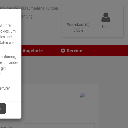
Über 350.000 zufriedene Kunden
r 15 Jahre Erfahrung
ler Versand
Warenkorb (0)
it Ihrer
Gast
0,
00
€
ookies, um
llen und
Daten wie
Angebote
Service
zerklärung,
er in Länder
gilt.
r
errufen.
en