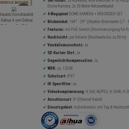
Set-Inhalt:
2x Aufkleber, NVR Rekorder, 4 TB Festpl
SERVICE BUCHEN
Dome Kamera, 2x 30 Meter Netzwerkkabel
4 Megapixel
DOME KAMERA + REKORDER SET
Blickwinkel:
104° - 29° (Objektiv-Brennweite 2,7 -
Features:
mit PoE-Switch (Stromversorgung für 
Nachtsicht:
per Infrarot (Reichweite bis zu 50 m)
Vandalismusschutz:
Ja
SD-Karten-Slot:
Ja
Gegenlichtkompensation:
Ja
WDR:
Ja, 120dB
Schutzart:
IP67
IR-Sperrfilter:
Ja
Videokomprimierung:
H.264, MJPEG, H.264B, H.
Anschlussart:
IP (Ethernet Kabel)
Einsatzgebiet:
Außenbereich, mit Tag-& Nachtsich