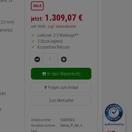
atte, 2x
Informationen
SALE
zurück
Preis,
1.309,
07
€
jetzt:
Verfügbakeit
 13,5 mm)
und
inkl. MwSt.
zzgl. Versandkosten
Warenkorb-
Kameras)
oder
Lieferzeit: 2-3 Werktage**
Konfigurieren-
3 Stück lagernd
Button
Kostenfreie Retoure
Menge
In den Warenkorb
Fragen zum Artikel
264H
Zum Merkzettel
t
Artikelnummer:
50029824
Herstellernummer:
Dahua_IP_Set_4
EAN: