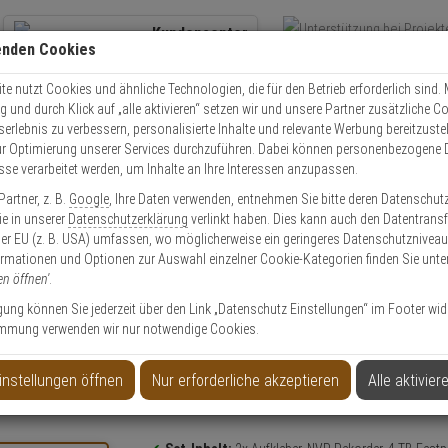
Kundencenter
enden Cookies
Übe
+49 (0)821 899 493-0
Schnel
Kontaktservice
nutzen
e nutzt Cookies und ähnliche Technologien, die für den Betrieb erforderlich sind. M
und durch Klick auf „alle aktivieren“ setzen wir und unsere Partner zusätzliche C
Mo. - Do.: 8:00 - 16:30 Fr. 8:00 - 14:00 Uhr
serlebnis zu verbessern, personalisierte Inhalte und relevante Werbung bereitzuste
r Optimierung unserer Services durchzuführen. Dabei können personenbezogene 
esse verarbeitet werden, um Inhalte an Ihre Interessen anzupassen.
Video
Zutritt
Einbruch
Brand
artner, z. B.
Google
, Ihre Daten verwenden, entnehmen Sie bitte deren Datenschut
a Set IP 2x Dome 4MPx PoE + 8-CH NVR
Sie in unserer
Datenschutzerklärung
verlinkt haben. Dies kann auch den Datentransf
er EU (z. B. USA) umfassen, wo möglicherweise ein geringeres Datenschutzniveau 
ormationen und Optionen zur Auswahl einzelner Cookie-Kategorien finden Sie unte
en öffnen'
.
ligung können Sie jederzeit über den Link „Datenschutz Einstellungen“ im Footer wid
mmung verwenden wir nur notwendige Cookies.
E + 8-CH NVR
instellungen öffnen
Nur erforderliche akzeptieren
Alle aktivier
Produktinformationen