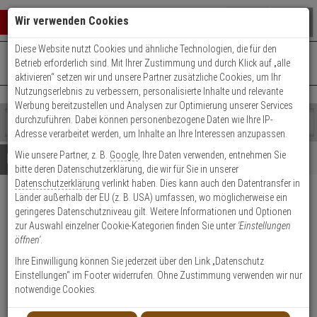
Warenkorb schließen
Suche öffnen
Warenko
Wir verwenden Cookies
Diese Website nutzt Cookies und ähnliche Technologien, die für den
+49 (0)821 899 493-0
Mo. - Do.: 8:00 - 16:30 | Fr.: 8:00 - 14:00 Uhr
0 ARTIKEL IM WARENKORB
Betrieb erforderlich sind. Mit Ihrer Zustimmung und durch Klick auf „alle
Kontaktservice nutzen
aktivieren“ setzen wir und unsere Partner zusätzliche Cookies, um Ihr
Ihr Warenkorb ist momentan leer.
Ergebnisse (
)
Nutzungserlebnis zu verbessern, personalisierte Inhalte und relevante
Fertig
Werbung bereitzustellen und Analysen zur Optimierung unserer Services
Shop
durchzuführen. Dabei können personenbezogene Daten wie Ihre IP-
durchsuchen
Adresse verarbeitet werden, um Inhalte an Ihre Interessen anzupassen.
Bitte
Es
Wie unsere Partner, z. B.
Google
, Ihre Daten verwenden, entnehmen Sie
geben
wurde
Details
Beratung
Beliebte 4K Ultra HD Artikel
bitte deren Datenschutzerklärung, die wir für Sie in unserer
Sie
noch
Datenschutzerklärung
verlinkt haben. Dies kann auch den Datentransfer in
mindestens
Kategorien
Länder außerhalb der EU (z. B. USA) umfassen, wo möglicherweise ein
3
Suche
Dahua Set IP 8x Bullet 4K PoE
geringeres Datenschutzniveau gilt. Weitere Informationen und Optionen
Zeichen
gestartet
+ 16-CH NVR
zur Auswahl einzelner Cookie-Kategorien finden Sie unter
'Einstellungen
ein,
öffnen'
.
um
die
Produktmerkmale
Ihre Einwilligung können Sie jederzeit über den Link „Datenschutz
Suche
Einstellungen“ im Footer widerrufen. Ohne Zustimmung verwenden wir nur
zu
notwendige Cookies.
starten.
SERVICE BUCHEN