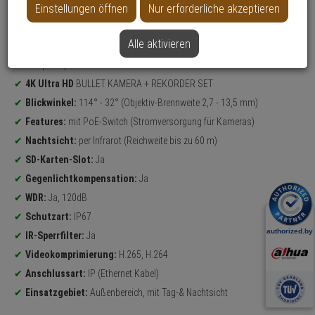
Einstellungen öffnen
Nur erforderliche akzeptieren
Datenblatt drucken
Alle aktivieren
Produktinformationen
Set-Inhalt:
2x Aufkleber, NVR Rekorder, 8x Bullet Kamera, 2x 4TB
Festplatte, 8x 30 Meter Netzwerkkabel
4K Ultra HD
BULLET KAMERA + REKORDER SET
Blickwinkel:
114° - 32° (Objektiv-Brennweite 2,7 - 13,5 mm)
Features:
mit PoE-Switch (Stromversorgung für Kameras)
Nachtsicht:
per Infrarot (Reichweite bis zu 60 m)
SD-Karten-Slot:
Ja
Gegenlichtkompensation:
Ja
WDR:
Ja, 120dB
Schutzart:
IP67
IR-Sperrfilter:
Ja
Videokomprimierung:
H.265, H.264
Anschlussart:
IP (Ethernet Kabel)
Einsatzgebiet:
Außenbereich, mit Tag-& Nachtsicht