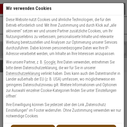
Warenkorb schließen
Suche öffnen
Warenko
Wir verwenden Cookies
Diese Website nutzt Cookies und ähnliche Technologien, die für den
+49 (0)821 899 493-0
Mo. - Do.: 8:00 - 16:30 | Fr.: 8:00 - 14:00 Uhr
0 ARTIKEL IM WARENKORB
Betrieb erforderlich sind. Mit Ihrer Zustimmung und durch Klick auf „alle
Kontaktservice nutzen
aktivieren“ setzen wir und unsere Partner zusätzliche Cookies, um Ihr
Ihr Warenkorb ist momentan leer.
Ergebnisse (
)
Nutzungserlebnis zu verbessern, personalisierte Inhalte und relevante
Fertig
Werbung bereitzustellen und Analysen zur Optimierung unserer Services
Shop
durchzuführen. Dabei können personenbezogene Daten wie Ihre IP-
durchsuchen
Adresse verarbeitet werden, um Inhalte an Ihre Interessen anzupassen.
Bitte
Es
Wie unsere Partner, z. B.
Google
, Ihre Daten verwenden, entnehmen Sie
geben
wurde
Details
Beratung
bitte deren Datenschutzerklärung, die wir für Sie in unserer
Sie
noch
Datenschutzerklärung
verlinkt haben. Dies kann auch den Datentransfer in
mindestens
Kategorien
Länder außerhalb der EU (z. B. USA) umfassen, wo möglicherweise ein
3
Suche
HIKVision DS-2CD2043G2-
geringeres Datenschutzniveau gilt. Weitere Informationen und Optionen
Zeichen
gestartet
zur Auswahl einzelner Cookie-Kategorien finden Sie unter
'Einstellungen
ein,
IU(2.8mm)(Black) IP-Kamera
öffnen'
.
um
die
Ihre Einwilligung können Sie jederzeit über den Link „Datenschutz
Produktmerkmale
Suche
Einstellungen“ im Footer widerrufen. Ohne Zustimmung verwenden wir nur
zu
notwendige Cookies.
starten.