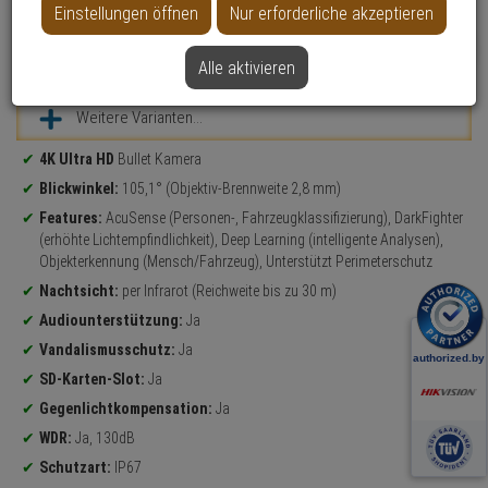
Einstellungen öffnen
Nur erforderliche akzeptieren
NEU
Datenblatt drucken
Alle aktivieren
Weitere Varianten...
Produktinformationen
4K Ultra HD
Bullet Kamera
Blickwinkel:
105,1° (Objektiv-Brennweite 2,8 mm)
Features:
AcuSense (Personen-, Fahrzeugklassifizierung), DarkFighter
(erhöhte Lichtempfindlichkeit), Deep Learning (intelligente Analysen),
Objekterkennung (Mensch/Fahrzeug), Unterstützt Perimeterschutz
Nachtsicht:
per Infrarot (Reichweite bis zu 30 m)
Audiounterstützung:
Ja
Vandalismusschutz:
Ja
SD-Karten-Slot:
Ja
Gegenlichtkompensation:
Ja
WDR:
Ja, 130dB
Schutzart:
IP67