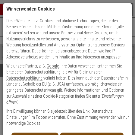
Warenkorb schließen
Suche öffnen
Warenko
Wir verwenden Cookies
Diese Website nutzt Cookies und ähnliche Technologien, die für den
+49 (0)821 899 493-0
Mo. - Do.: 8:00 - 16:30 | Fr.: 8:00 - 14:00 Uhr
0 ARTIKEL IM WARENKORB
Betrieb erforderlich sind. Mit Ihrer Zustimmung und durch Klick auf „alle
Kontaktservice nutzen
aktivieren“ setzen wir und unsere Partner zusätzliche Cookies, um Ihr
Ihr Warenkorb ist momentan leer.
Ergebnisse (
)
Nutzungserlebnis zu verbessern, personalisierte Inhalte und relevante
Fertig
Werbung bereitzustellen und Analysen zur Optimierung unserer Services
Shop
durchzuführen. Dabei können personenbezogene Daten wie Ihre IP-
durchsuchen
Adresse verarbeitet werden, um Inhalte an Ihre Interessen anzupassen.
Bitte
Es
Wie unsere Partner, z. B.
Google
, Ihre Daten verwenden, entnehmen Sie
geben
wurde
Details
Beratung
Beliebte 4K Ultra HD Artikel
bitte deren Datenschutzerklärung, die wir für Sie in unserer
Sie
noch
Datenschutzerklärung
verlinkt haben. Dies kann auch den Datentransfer in
mindestens
Kategorien
Länder außerhalb der EU (z. B. USA) umfassen, wo möglicherweise ein
3
Suche
HIKVision DS-2CD2186G2H-
geringeres Datenschutzniveau gilt. Weitere Informationen und Optionen
Zeichen
gestartet
zur Auswahl einzelner Cookie-Kategorien finden Sie unter
'Einstellungen
ein,
ISU(2.8mm)(eF) IP-Kamera
öffnen'
.
um
die
Ihre Einwilligung können Sie jederzeit über den Link „Datenschutz
Produktmerkmale
Suche
Einstellungen“ im Footer widerrufen. Ohne Zustimmung verwenden wir nur
zu
notwendige Cookies.
starten.